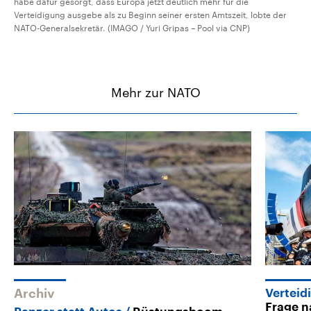
habe dafür gesorgt, dass Europa jetzt deutlich mehr für die
Verteidigung ausgebe als zu Beginn seiner ersten Amtszeit, lobte der
NATO-Generalsekretär. (IMAGO / Yuri Gripas – Pool via CNP)
Mehr zur NATO
Archiv
Verteid
Frage 