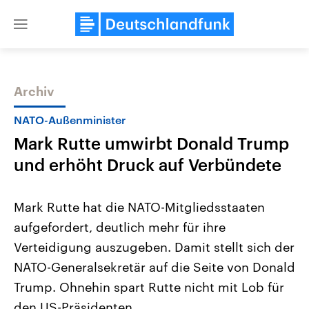
Close
menu
Archiv
Themen
NATO-Außenminister
Mark Rutte umwirbt Donald Trump
und erhöht Druck auf Verbündete
Mark Rutte hat die NATO-Mitgliedsstaaten
aufgefordert, deutlich mehr für ihre
Landtagswahl Sachsen-Anhalt
USA
Verteidigung auszugeben. Damit stellt sich der
2026
Aktuelle Beiträge, Analys
Alle Informationen
Hintergründe
NATO-Generalsekretär auf die Seite von Donald
Sachsen-Anhalt wählt am 6.
Wirtschaftlich und militäri
September 2026 einen neuen
gehören die Vereinigten S
Trump. Ohnehin spart Rutte nicht mit Lob für
Landtag. Seit 2021 wird das
den mächtigsten Ländern 
den US-Präsidenten.
Bundesland von einer Koalition aus
mit großem Einfluss auf d