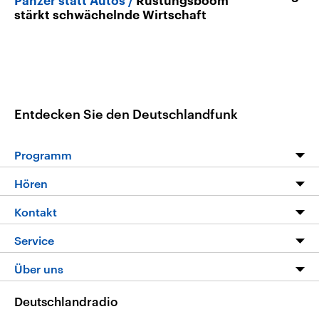
Panzer statt Autos
Rüstungsboom
stärkt schwächelnde Wirtschaft
Entdecken Sie den Deutschlandfunk
Programm
Programm
Hören
Alle Sendungen
Livestream
Kontakt
Die Nachrichten
Audios
Hörerservice
Service
Nachrichtenleicht
Podcasts
Social Media
FAQ
Über uns
Neue Beiträge auf dlf.de
Deutschlandfunk App
Newsletter
Deutschlandradio
Themen-Schwerpunkte
Nachrichten App
Deutschlandradio
Veranstaltungen
Presse