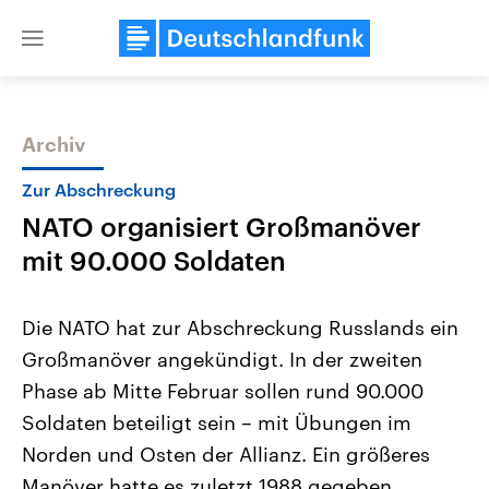
Close
menu
Archiv
Themen
Zur Abschreckung
NATO organisiert Großmanöver
mit 90.000 Soldaten
Die NATO hat zur Abschreckung Russlands ein
Großmanöver angekündigt. In der zweiten
Landtagswahl Sachsen-Anhalt
USA
Phase ab Mitte Februar sollen rund 90.000
2026
Aktuelle Beiträge, Analys
Alle Informationen
Hintergründe
Soldaten beteiligt sein – mit Übungen im
Sachsen-Anhalt wählt am 6.
Wirtschaftlich und militäri
September 2026 einen neuen
gehören die Vereinigten S
Norden und Osten der Allianz. Ein größeres
Landtag. Seit 2021 wird das
den mächtigsten Ländern 
Manöver hatte es zuletzt 1988 gegeben.
Bundesland von einer Koalition aus
mit großem Einfluss auf d