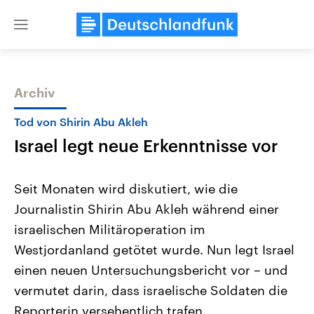
Close
menu
Archiv
Themen
Tod von Shirin Abu Akleh
Israel legt neue Erkenntnisse vor
Seit Monaten wird diskutiert, wie die
Journalistin Shirin Abu Akleh während einer
israelischen Militäroperation im
USA
Nahostkonflikt
Westjordanland getötet wurde. Nun legt Israel
Aktuelle Beiträge, Analysen und
Aktuelle Lage und Hinter
Der Überfall der palästine
Hintergründe
einen neuen Untersuchungsbericht vor – und
Wirtschaftlich und militärisch
Terrororganisation Hamas
vermutet darin, dass israelische Soldaten die
gehören die Vereinigten Staaten zu
Oktober 2023 auf Israel ha
den mächtigsten Ländern der Erde,
Region wieder die Gewalt 
Reporterin versehentlich trafen.
mit großem Einfluss auf das
Israel möchte die Hamas z