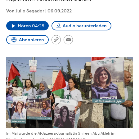
aktuelle Weltgeschehen.
Diese wird wie die Hisboll
Libanon vom Iran unterstüt
Von Julio Segador
|
06.09.2022
Sendungen
Programm
Podcasts
Hören
04:28
Audio herunterladen
Audio-Archiv
Abonnieren
Link
Email
kopieren/teilen
Im Mai wurde die Al-Jazeera-Journalistin Shireen Abu Akleh im