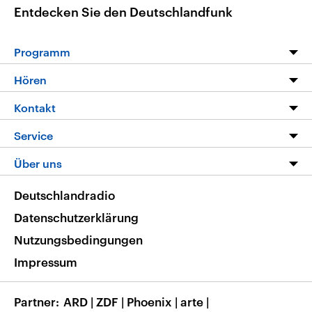
Entdecken Sie den Deutschlandfunk
Programm
Programm
Hören
Alle Sendungen
Livestream
Kontakt
Die Nachrichten
Audios
Hörerservice
Service
Nachrichtenleicht
Podcasts
Social Media
FAQ
Über uns
Neue Beiträge auf dlf.de
Deutschlandfunk App
Newsletter
Deutschlandradio
Themen-Schwerpunkte
Nachrichten App
Deutschlandradio
Veranstaltungen
Presse
Frequenzen
Datenschutzerklärung
Musikliste
Ausbildung und Karriere
Nutzungsbedingungen
RSS
Transparenz
Impressum
Korrekturen
Barrierefreiheit
Partner
ARD
|
ZDF
|
Phoenix
|
arte
|