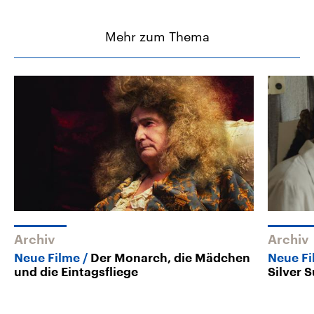
Mehr zum Thema
Archiv
Archiv
Neue Filme
Der Monarch, die Mädchen
Neue F
und die Eintagsfliege
Silver S