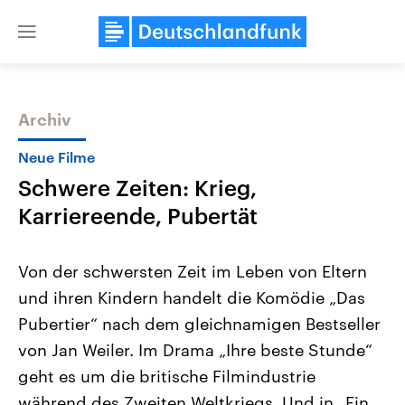
Close
menu
Archiv
Themen
Neue Filme
Schwere Zeiten: Krieg,
Karriereende, Pubertät
Von der schwersten Zeit im Leben von Eltern
und ihren Kindern handelt die Komödie „Das
Landtagswahl Sachsen-Anhalt
USA
Pubertier“ nach dem gleichnamigen Bestseller
2026
Aktuelle Beiträge, Analys
Alle Informationen
Hintergründe
von Jan Weiler. Im Drama „Ihre beste Stunde“
Sachsen-Anhalt wählt am 6.
Wirtschaftlich und militäri
September 2026 einen neuen
gehören die Vereinigten S
geht es um die britische Filmindustrie
Landtag. Seit 2021 wird das
den mächtigsten Ländern 
während des Zweiten Weltkriegs. Und in „Ein
Bundesland von einer Koalition aus
mit großem Einfluss auf d