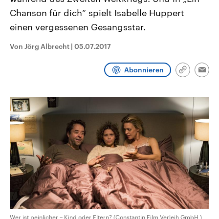
CDU, SPD und FDP regiert.-
aktuelle Weltgeschehen.
Chanson für dich“ spielt Isabelle Huppert
Umfragen, Prognosen,
Wahlprogramme, aktuelle Berichte
einen vergessenen Gesangsstar.
Sendungen
Programm
Podcasts
und Hintergründe zu den Parteien
und Kandidaten der anstehenden
Wahl.
Von Jörg Albrecht
|
05.07.2017
Audio-Archiv
Abonnieren
Link
Emai
kopieren/te
Wer ist peinlicher – Kind oder Eltern? (Constantin Film Verleih GmbH )