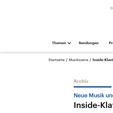
D
Themen
Sendungen
P
Die Nachrichten
Politik
/
/
Startseite
Musikszene
Inside-Klav
Hörspiel und Feature
Musik
Archiv
Neue Musik un
Inside-Kl
Landtagswahl Sachsen-
USA
Anhalt 2026
Aktuel