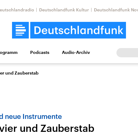
eutschlandradio
Deutschlandfunk Kultur
Deutschlandfunk No
rogramm
Podcasts
Audio-Archiv
Wirtschaft
Wissen
Kultur
Europa
Gesellschaf
ier und Zauberstab
d neue Instrumente
avier und Zauberstab
Nahostkonflikt
Iran
le Beiträge,
Aktuelle Lage und
Aktuelle Lage und