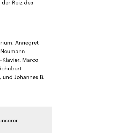
 der Reiz des
.
arium. Annegret
a Neumann
-Klavier. Marco
 Schubert
, und Johannes B.
unserer