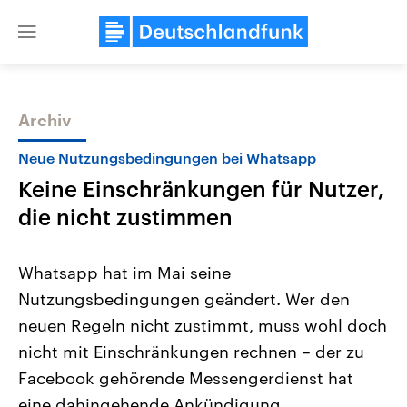
Close
menu
Archiv
Themen
Neue Nutzungsbedingungen bei Whatsapp
Keine Einschränkungen für Nutzer,
die nicht zustimmen
Whatsapp hat im Mai seine
Nutzungsbedingungen geändert. Wer den
Landtagswahl Sachsen-Anhalt
USA
neuen Regeln nicht zustimmt, muss wohl doch
2026
Aktuelle Beiträge, Analys
Alle Informationen
Hintergründe
nicht mit Einschränkungen rechnen – der zu
Sachsen-Anhalt wählt am 6.
Wirtschaftlich und militäri
September 2026 einen neuen
gehören die Vereinigten S
Facebook gehörende Messengerdienst hat
Landtag. Seit 2021 wird das
den mächtigsten Ländern 
eine dahingehende Ankündigung
Bundesland von einer Koalition aus
mit großem Einfluss auf d