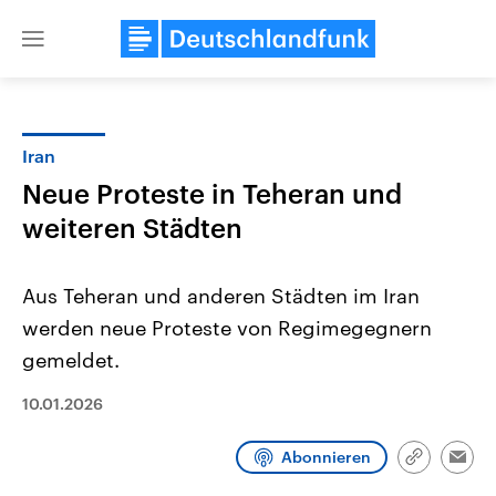
Close
menu
Iran
Themen
Neue Proteste in Teheran und
weiteren Städten
Aus Teheran und anderen Städten im Iran
werden neue Proteste von Regimegegnern
gemeldet.
Landtagswahl Sachsen-Anhalt
USA
10.01.2026
2026
Aktuelle Beiträge, Analys
Alle Informationen
Hintergründe
Sachsen-Anhalt wählt am 6.
Wirtschaftlich und militäri
September 2026 einen neuen
gehören die Vereinigten S
Abonnieren
Link
Emai
Landtag. Seit 2021 wird das
den mächtigsten Ländern 
kopieren/te
Bundesland von einer Koalition aus
mit großem Einfluss auf d