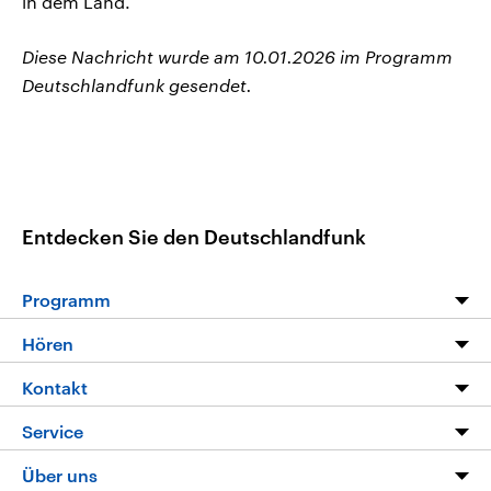
in dem Land.
Diese Nachricht wurde am 10.01.2026 im Programm
Deutschlandfunk gesendet.
Entdecken Sie den Deutschlandfunk
Programm
Programm
Hören
Alle Sendungen
Livestream
Kontakt
Die Nachrichten
Audios
Hörerservice
Service
Nachrichtenleicht
Podcasts
Social Media
FAQ
Über uns
Neue Beiträge auf dlf.de
Deutschlandfunk App