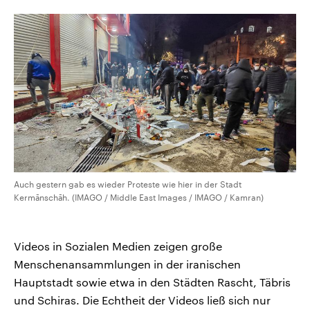
CDU, SPD und FDP regiert.-
aktuelle Weltgeschehen.
Umfragen, Prognosen,
Wahlprogramme, aktuelle Berichte
Sendungen
Programm
Podcasts
und Hintergründe zu den Parteien
und Kandidaten der anstehenden
Wahl.
Audio-Archiv
Auch gestern gab es wieder Proteste wie hier in der Stadt
Kermānschāh. (IMAGO / Middle East Images / IMAGO / Kamran)
Videos in Sozialen Medien zeigen große
Menschenansammlungen in der iranischen
Hauptstadt sowie etwa in den Städten Rascht, Täbris
und Schiras. Die Echtheit der Videos ließ sich nur