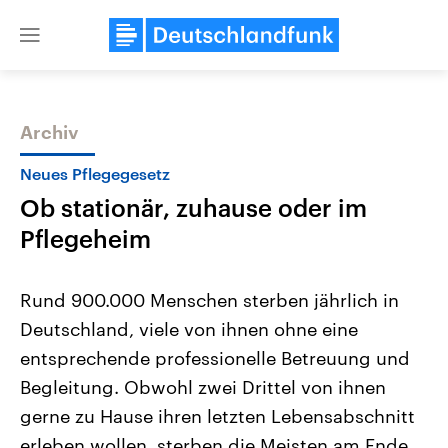
Close
menu
Archiv
Themen
Neues Pflegegesetz
Ob stationär, zuhause oder im
Pflegeheim
Rund 900.000 Menschen sterben jährlich in
Deutschland, viele von ihnen ohne eine
Landtagswahl Sachsen-Anhalt
USA
entsprechende professionelle Betreuung und
2026
Aktuelle Beiträge, Analys
Alle Informationen
Hintergründe
Begleitung. Obwohl zwei Drittel von ihnen
Sachsen-Anhalt wählt am 6.
Wirtschaftlich und militäri
September 2026 einen neuen
gehören die Vereinigten S
gerne zu Hause ihren letzten Lebensabschnitt
Landtag. Seit 2021 wird das
den mächtigsten Ländern 
erleben wollen, sterben die Meisten am Ende
Bundesland von einer Koalition aus
mit großem Einfluss auf d