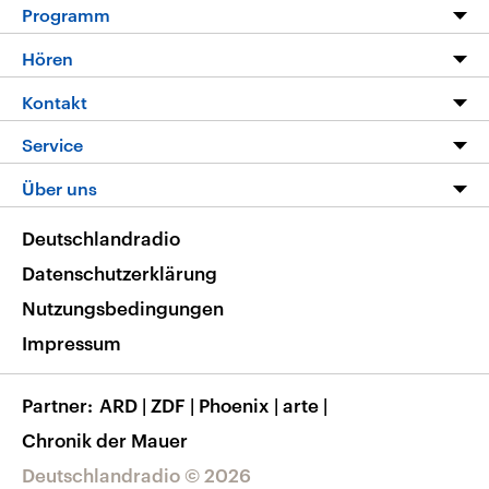
Programm
Programm
Hören
Alle Sendungen
Livestream
Kontakt
Die Nachrichten
Audios
Hörerservice
Service
Nachrichtenleicht
Podcasts
Social Media
FAQ
Über uns
Neue Beiträge auf dlf.de
Deutschlandfunk App
Newsletter
Deutschlandradio
Themen-Schwerpunkte
Nachrichten App
Deutschlandradio
Veranstaltungen
Presse
Frequenzen
Datenschutzerklärung
Musikliste
Ausbildung und Karriere
Nutzungsbedingungen
RSS
Transparenz
Impressum
Korrekturen
Barrierefreiheit
Partner
ARD
|
ZDF
|
Phoenix
|
arte
|
Chronik der Mauer
Deutschlandradio © 2026