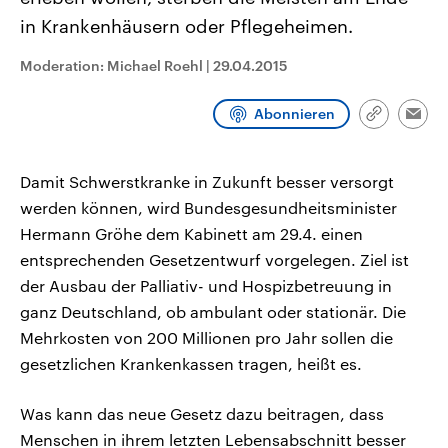
CDU, SPD und FDP regiert.-
aktuelle Weltgeschehen.
in Krankenhäusern oder Pflegeheimen.
Umfragen, Prognosen,
Wahlprogramme, aktuelle Berichte
Sendungen
Programm
Podcasts
und Hintergründe zu den Parteien
Moderation: Michael Roehl
|
29.04.2015
und Kandidaten der anstehenden
Wahl.
Audio-Archiv
Abonnieren
Link
Emai
kopieren/te
Damit Schwerstkranke in Zukunft besser versorgt
werden können, wird Bundesgesundheitsminister
Hermann Gröhe dem Kabinett am 29.4. einen
entsprechenden Gesetzentwurf vorgelegen. Ziel ist
der Ausbau der Palliativ- und Hospizbetreuung in
ganz Deutschland, ob ambulant oder stationär. Die
Mehrkosten von 200 Millionen pro Jahr sollen die
gesetzlichen Krankenkassen tragen, heißt es.
Was kann das neue Gesetz dazu beitragen, dass
Menschen in ihrem letzten Lebensabschnitt besser