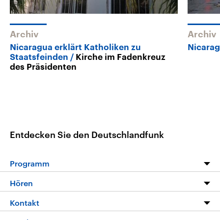
Archiv
Archiv
Nicaragua erklärt Katholiken zu
Nicara
Staatsfeinden
Kirche im Fadenkreuz
des Präsidenten
Entdecken Sie den Deutschlandfunk
Programm
Programm
Hören
Alle Sendungen
Livestream
Kontakt
Die Nachrichten
Audios
Hörerservice