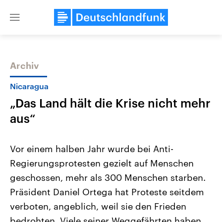
Close
menu
Archiv
Themen
Nicaragua
„Das Land hält die Krise nicht mehr
aus“
Vor einem halben Jahr wurde bei Anti-
Regierungsprotesten gezielt auf Menschen
Landtagswahl Sachsen-Anhalt
USA
geschossen, mehr als 300 Menschen starben.
2026
Aktuelle Beiträge, Analys
Alle Informationen
Hintergründe
Präsident Daniel Ortega hat Proteste seitdem
Sachsen-Anhalt wählt am 6.
Wirtschaftlich und militäri
September 2026 einen neuen
gehören die Vereinigten S
verboten, angeblich, weil sie den Frieden
Landtag. Seit 2021 wird das
den mächtigsten Ländern 
bedrohten. Viele seiner Weggefährten haben
Bundesland von einer Koalition aus
mit großem Einfluss auf d