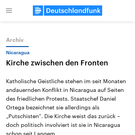
Close
menu
Archiv
Themen
Nicaragua
Kirche zwischen den Fronten
Katholische Geistliche stehen im seit Monaten
andauernden Konflikt in Nicaragua auf Seiten
des friedlichen Protests. Staatschef Daniel
Landtagswahl Sachsen-Anhalt
USA
Ortega bezeichnet sie allerdings als
2026
Aktuelle Beiträge, Analys
Alle Informationen
„Putschisten“. Die Kirche weist das zurück –
Hintergründe
Sachsen-Anhalt wählt am 6.
Wirtschaftlich und militäri
doch politisch involviert ist sie in Nicaragua
September 2026 einen neuen
gehören die Vereinigten S
Landtag. Seit 2021 wird das
den mächtigsten Ländern 
schon seit Langem.
Bundesland von einer Koalition aus
mit großem Einfluss auf d