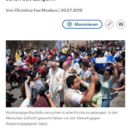
CDU, SPD und FDP regiert.-
aktuelle Weltgeschehen.
Umfragen, Prognosen,
Von Christina Fee Moebus
|
30.07.2018
Wahlprogramme, aktuelle Berichte
Sendungen
Programm
Podcasts
und Hintergründe zu den Parteien
und Kandidaten der anstehenden
Abonnieren
Link
Wahl.
Emai
kopieren/te
Audio-Archiv
Hochrangige Bischöfe versuchen in eine Kirche zu gelangen, in der
Menschen Zuflucht gesucht haben vor der Gewalt gegen
Regierungsgegner (dpa)