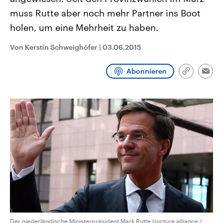
CDU, SPD und FDP regiert.-
aktuelle Weltgeschehen.
muss Rutte aber noch mehr Partner ins Boot
Umfragen, Prognosen,
Wahlprogramme, aktuelle Berichte
holen, um eine Mehrheit zu haben.
Sendungen
Programm
Podcasts
und Hintergründe zu den Parteien
und Kandidaten der anstehenden
Wahl.
Von Kerstin Schweighöfer
|
03.06.2015
Audio-Archiv
Abonnieren
Link
Emai
kopieren/te
Der niederländische Ministerpräsident Mark Rutte (picture alliance /