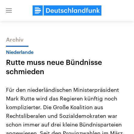
Close
menu
Archiv
Themen
Niederlande
Rutte muss neue Bündnisse
schmieden
Für den niederländischen Ministerpräsident
Mark Rutte wird das Regieren künftig noch
Landtagswahl Sachsen-Anhalt
USA
komplizierter. Die Große Koalition aus
2026
Aktuelle Beiträge, Analys
Alle Informationen
Hintergründe
Rechtsliberalen und Sozialdemokraten war
Sachsen-Anhalt wählt am 6.
Wirtschaftlich und militäri
September 2026 einen neuen
gehören die Vereinigten S
schon immer auf drei kleine Bündnisparteien
Landtag. Seit 2021 wird das
den mächtigsten Ländern 
angewiesen. Seit den Provinzwahlen im März
Bundesland von einer Koalition aus
mit großem Einfluss auf d