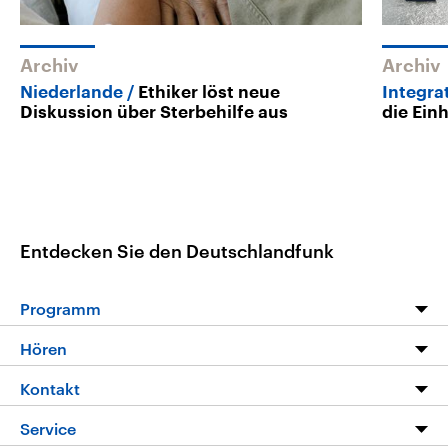
Archiv
Archiv
Niederlande
Ethiker löst neue
Integra
Diskussion über Sterbehilfe aus
die Einh
Entdecken Sie den Deutschlandfunk
Programm
Programm
Hören
Alle Sendungen
Livestream
Kontakt
Die Nachrichten
Audios
Hörerservice
Service
Nachrichtenleicht
Podcasts