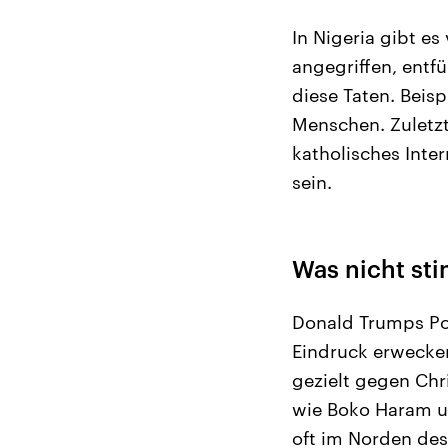
In Nigeria gibt e
angegriffen, entf
diese Taten. Beis
Menschen. Zuletzt 
katholisches Inte
sein.
Was nicht st
Donald Trumps Po
Eindruck erwecken,
gezielt gegen Chri
wie Boko Haram un
oft im Norden des