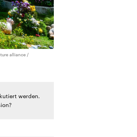
ure alliance /
kutiert werden.
sion?