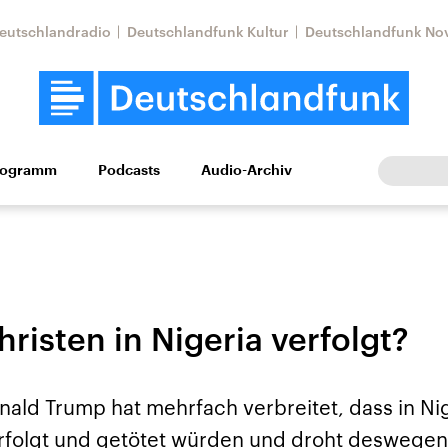
eutschlandradio
Deutschlandfunk Kultur
Deutschlandfunk No
rogramm
Podcasts
Audio-Archiv
Wirtschaft
Wissen
Kultur
Europa
Gesellschaf
risten in Nigeria verfolgt?
ald Trump hat mehrfach verbreitet, dass in Ni
tkonflikt
Iran
Faktenchecks
In unseren Faktenc
rfolgt und getötet würden und droht deswegen
lle Lage und
Aktuelle Lage und