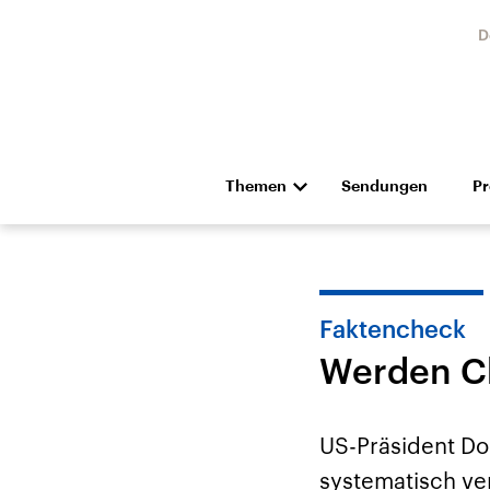
D
Themen
Sendungen
P
Die Nachrichten
Politik
Hörspiel und Feature
Musik
Faktencheck
Werden Ch
US-Präsident Don
USA
Nahos
systematisch ve
Aktuelle Beiträge,
Aktue