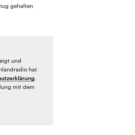
enug gehalten
zeigt und
hlandradio hat
utzerklärung
.
tlung mit dem