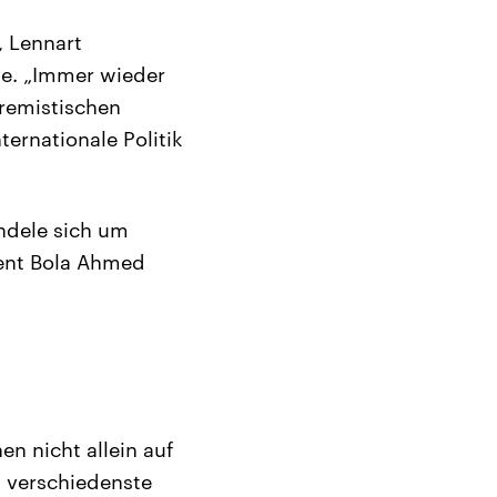
, Lennart
be. „Immer wieder
tremistischen
ternationale Politik
ndele sich um
dent Bola Ahmed
n nicht allein auf
s verschiedenste