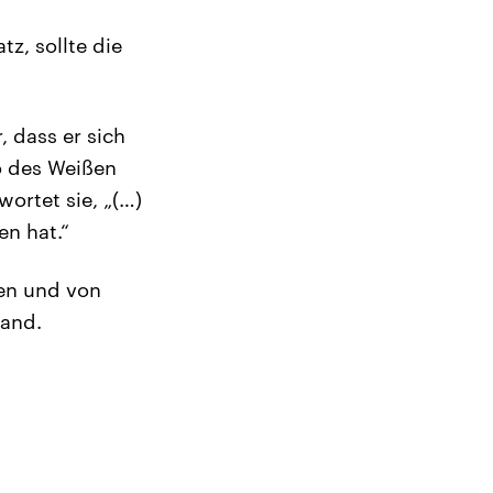
z, sollte die
 dass er sich
o des Weißen
ortet sie, „(…)
n hat.“
en und von
Land.