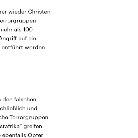
mer wieder Christen
 Terrorgruppen
mehr als 100
ngriff auf ein
i entführt worden
 den falschen
schließlich und
ische Terrorgruppen
tafrika“ greifen
 ebenfalls Opfer