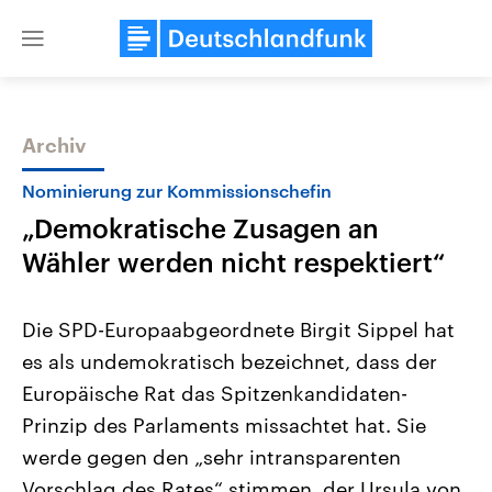
Close
menu
Archiv
Themen
Nominierung zur Kommissionschefin
„Demokratische Zusagen an
Wähler werden nicht respektiert“
Die SPD-Europaabgeordnete Birgit Sippel hat
es als undemokratisch bezeichnet, dass der
Landtagswahl Sachsen-Anhalt
USA
Europäische Rat das Spitzenkandidaten-
2026
Aktuelle Beiträge, Analys
Alle Informationen
Hintergründe
Prinzip des Parlaments missachtet hat. Sie
Sachsen-Anhalt wählt am 6.
Wirtschaftlich und militäri
September 2026 einen neuen
gehören die Vereinigten S
werde gegen den „sehr intransparenten
Landtag. Seit 2021 wird das
den mächtigsten Ländern 
Vorschlag des Rates“ stimmen, der Ursula von
Bundesland von einer Koalition aus
mit großem Einfluss auf d