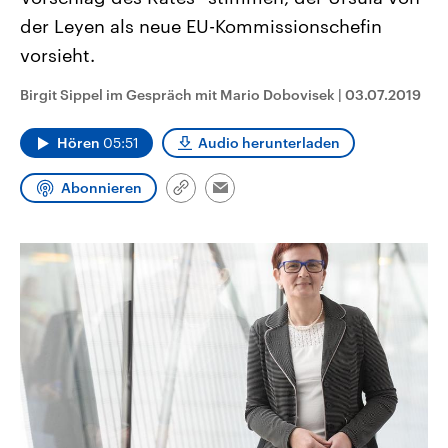
CDU, SPD und FDP regiert.-
aktuelle Weltgeschehen.
der Leyen als neue EU-Kommissionschefin
Umfragen, Prognosen,
Wahlprogramme, aktuelle Berichte
vorsieht.
Sendungen
Programm
Podcasts
und Hintergründe zu den Parteien
und Kandidaten der anstehenden
Wahl.
Birgit Sippel im Gespräch mit Mario Dobovisek
|
03.07.2019
Audio-Archiv
Hören
05:51
Audio herunterladen
Abonnieren
Link
Email
kopieren/teilen