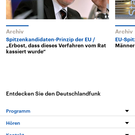
Archiv
Archiv
Spitzenkandidaten-Prinzip der EU
EU-Spi
„Erbost, dass dieses Verfahren vom Rat
Männer
kassiert wurde“
Entdecken Sie den Deutschlandfunk
Programm
Programm
Hören
Alle Sendungen
Livestream
Kontakt