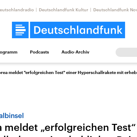
eutschlandradio
Deutschlandfunk Kultur
Deutschlandfunk No
rogramm
Podcasts
Audio-Archiv
Wirtschaft
Wissen
Kultur
Europa
Gesellschaf
ea meldet "erfolgreichen Test" einer Hyperschallrakete mit erheb
lbinsel
 meldet „erfolgreichen Test“
Nahostkonflikt
Iran
le Beiträge,
Aktuelle Lage und
Aktuelle Lage und