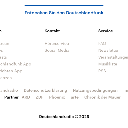
Entdecken Sie den Deutschlandfunk
n
Kontakt
Service
tream
Hörerservice
FAQ
os
Social Media
Newsletter
asts
Veranstaltunge
schlandfunk App
Musikliste
richten App
RSS
uenzen
landradio
Datenschutzerklärung
Nutzungsbedingungen
I
Partner
ARD
ZDF
Phoenix
arte
Chronik der Mauer
Deutschlandradio © 2026