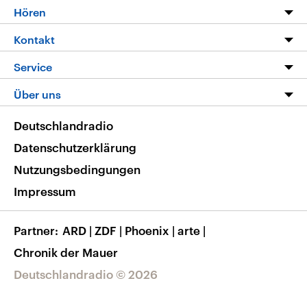
Programm
Hören
Alle Sendungen
Livestream
Kontakt
Die Nachrichten
Audios
Hörerservice
Service
Nachrichtenleicht
Podcasts
Social Media
FAQ
Über uns
Neue Beiträge auf dlf.de
Deutschlandfunk App
Newsletter
Deutschlandradio
Themen-Schwerpunkte
Nachrichten App
Deutschlandradio
Veranstaltungen
Presse
Frequenzen
Datenschutzerklärung
Musikliste
Ausbildung und Karriere
Nutzungsbedingungen
RSS
Transparenz
Impressum
Korrekturen
Barrierefreiheit
Partner
ARD
|
ZDF
|
Phoenix
|
arte
|
Chronik der Mauer
Deutschlandradio © 2026