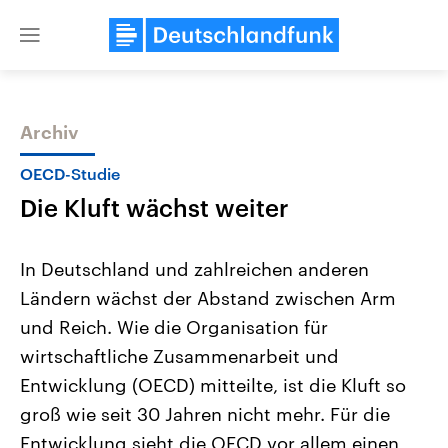
Close
menu
Archiv
Themen
OECD-Studie
Die Kluft wächst weiter
In Deutschland und zahlreichen anderen
Ländern wächst der Abstand zwischen Arm
und Reich. Wie die Organisation für
Landtagswahl Sachsen-Anhalt
USA
wirtschaftliche Zusammenarbeit und
2026
Aktuelle Beiträge, Analys
Alle Informationen
Entwicklung (OECD) mitteilte, ist die Kluft so
Hintergründe
Sachsen-Anhalt wählt am 6.
Wirtschaftlich und militäri
groß wie seit 30 Jahren nicht mehr. Für die
September 2026 einen neuen
gehören die Vereinigten S
Landtag. Seit 2021 wird das
den mächtigsten Ländern 
Entwicklung sieht die OECD vor allem einen
Bundesland von einer Koalition aus
mit großem Einfluss auf d