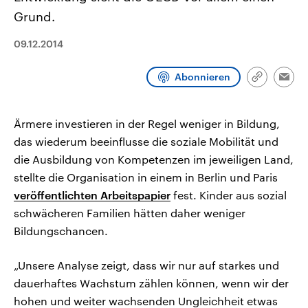
CDU, SPD und FDP regiert.-
aktuelle Weltgeschehen.
Grund.
Umfragen, Prognosen,
Wahlprogramme, aktuelle Berichte
Sendungen
Programm
Podcasts
und Hintergründe zu den Parteien
09.12.2014
und Kandidaten der anstehenden
Wahl.
Audio-Archiv
Abonnieren
Link
Emai
kopieren/te
Ärmere investieren in der Regel weniger in Bildung,
das wiederum beeinflusse die soziale Mobilität und
die Ausbildung von Kompetenzen im jeweiligen Land,
stellte die Organisation in einem in Berlin und Paris
veröffentlichten Arbeitspapier
fest. Kinder aus sozial
schwächeren Familien hätten daher weniger
Bildungschancen.
„Unsere Analyse zeigt, dass wir nur auf starkes und
dauerhaftes Wachstum zählen können, wenn wir der
hohen und weiter wachsenden Ungleichheit etwas