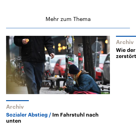
Mehr zum Thema
Archiv
Wie der
zerstör
Archiv
Sozialer Abstieg
Im Fahrstuhl nach
unten