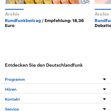
Archiv
Archiv
Rundfunkbeitrag
Empfehlung: 18,36
Rundfu
Euro
Debatt
Entdecken Sie den Deutschlandfunk
Programm
Programm
Hören
Alle Sendungen
Livestream
Kontakt
Die Nachrichten
Audios
Hörerservice
Service