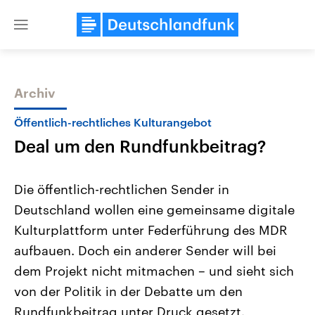
Close
menu
Archiv
Themen
Öffentlich-rechtliches Kulturangebot
Deal um den Rundfunkbeitrag?
Die öffentlich-rechtlichen Sender in
Deutschland wollen eine gemeinsame digitale
Kulturplattform unter Federführung des MDR
Landtagswahl Sachsen-Anhalt
USA
aufbauen. Doch ein anderer Sender will bei
2026
Aktuelle Beiträge, Analys
Alle Informationen
dem Projekt nicht mitmachen – und sieht sich
Hintergründe
Sachsen-Anhalt wählt am 6.
Wirtschaftlich und militäri
von der Politik in der Debatte um den
September 2026 einen neuen
gehören die Vereinigten S
Landtag. Seit 2021 wird das
den mächtigsten Ländern 
Rundfunkbeitrag unter Druck gesetzt.
Bundesland von einer Koalition aus
mit großem Einfluss auf d