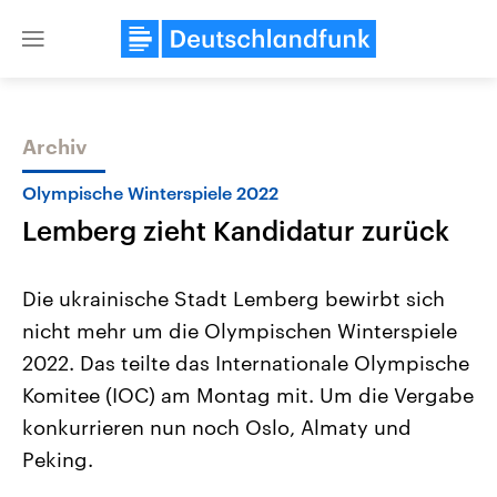
Close
menu
Archiv
Themen
Olympische Winterspiele 2022
Lemberg zieht Kandidatur zurück
Die ukrainische Stadt Lemberg bewirbt sich
nicht mehr um die Olympischen Winterspiele
2022. Das teilte das Internationale Olympische
Landtagswahl Sachsen-Anhalt
USA
Komitee (IOC) am Montag mit. Um die Vergabe
2026
Aktuelle Beiträge, Analys
Alle Informationen
konkurrieren nun noch Oslo, Almaty und
Hintergründe
Sachsen-Anhalt wählt am 6.
Wirtschaftlich und militäri
Peking.
September 2026 einen neuen
gehören die Vereinigten S
Landtag. Seit 2021 wird das
den mächtigsten Ländern 
Bundesland von einer Koalition aus
mit großem Einfluss auf d