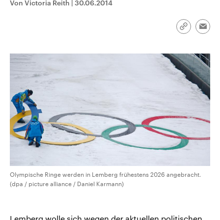
Von Victoria Reith
|
30.06.2014
CDU, SPD und FDP regiert.-
aktuelle Weltgeschehen.
Umfragen, Prognosen,
Wahlprogramme, aktuelle Berichte
Sendungen
Programm
Podcasts
und Hintergründe zu den Parteien
Link
Emai
und Kandidaten der anstehenden
kopieren/te
Wahl.
Audio-Archiv
Olympische Ringe werden in Lemberg frühestens 2026 angebracht.
(dpa / picture alliance / Daniel Karmann)
Lemberg wolle sich wegen der aktuellen politischen