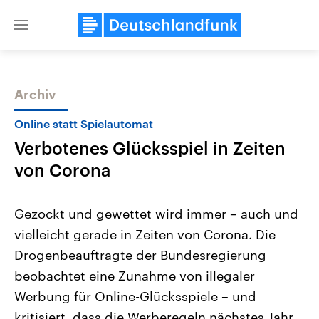
Close
menu
Archiv
Themen
Online statt Spielautomat
Verbotenes Glücksspiel in Zeiten
von Corona
Gezockt und gewettet wird immer – auch und
vielleicht gerade in Zeiten von Corona. Die
Landtagswahl Sachsen-Anhalt
USA
Drogenbeauftragte der Bundesregierung
2026
Aktuelle Beiträge, Analys
Alle Informationen
Hintergründe
beobachtet eine Zunahme von illegaler
Sachsen-Anhalt wählt am 6.
Wirtschaftlich und militäri
September 2026 einen neuen
gehören die Vereinigten S
Werbung für Online-Glücksspiele – und
Landtag. Seit 2021 wird das
den mächtigsten Ländern 
kritisiert, dass die Werberegeln nächstes Jahr
Bundesland von einer Koalition aus
mit großem Einfluss auf d