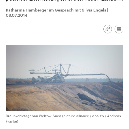
CDU, SPD und FDP regiert.-
aktuelle Weltgeschehen.
Umfragen, Prognosen,
Katharina Hamberger im Gespräch mit Silvia Engels
|
Wahlprogramme, aktuelle Berichte
09.07.2014
Sendungen
Programm
Podcasts
und Hintergründe zu den Parteien
und Kandidaten der anstehenden
Wahl.
Link
Audio-Archiv
Emai
kopieren/te
Braunkohletagebau Welzow-Sued (picture-alliance / dpa-zb / Andreas
Franke)