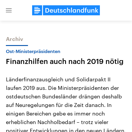
Close
menu
Archiv
Themen
Ost-Ministerpräsidenten
Finanzhilfen auch nach 2019 nötig
Länderfinanzausgleich und Solidarpakt II
laufen 2019 aus. Die Ministerpräsidenten der
ostdeutschen Bundesländer drängen deshalb
Landtagswahl Sachsen-Anhalt
USA
auf Neuregelungen für die Zeit danach. In
2026
Aktuelle Beiträge, Analys
Alle Informationen
einigen Bereichen gebe es immer noch
Hintergründe
Sachsen-Anhalt wählt am 6.
Wirtschaftlich und militäri
erheblichen Nachholbedarf – trotz vieler
September 2026 einen neuen
gehören die Vereinigten S
Landtag. Seit 2021 wird das
den mächtigsten Ländern 
positiver Entwicklungen in den neuen Ländern.
Bundesland von einer Koalition aus
mit großem Einfluss auf d