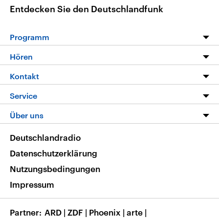
Entdecken Sie den Deutschlandfunk
Programm
Programm
Hören
Alle Sendungen
Livestream
Kontakt
Die Nachrichten
Audios
Hörerservice
Service
Nachrichtenleicht
Podcasts
Social Media
FAQ
Über uns
Neue Beiträge auf dlf.de
Deutschlandfunk App
Newsletter
Deutschlandradio
Themen-Schwerpunkte
Nachrichten App
Deutschlandradio
Veranstaltungen
Presse
Frequenzen
Datenschutzerklärung
Musikliste
Ausbildung und Karriere
Nutzungsbedingungen
RSS
Transparenz
Impressum
Korrekturen
Barrierefreiheit
Partner
ARD
|
ZDF
|
Phoenix
|
arte
|