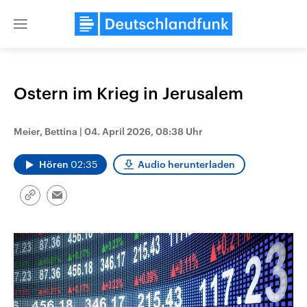
Close
menu
Ostern im Krieg in Jerusalem
Themen
Meier, Bettina
|
04. April 2026, 08:38 Uhr
Hören
02:35
Audio herunterladen
Link
Email
kopieren/teilen
Landtagswahl Sachsen-Anhalt
USA
2026
Aktuelle Beiträge, Analys
Alle Informationen
Hintergründe
Sachsen-Anhalt wählt am 6.
Wirtschaftlich und militäri
September 2026 einen neuen
gehören die Vereinigten S
Landtag. Seit 2021 wird das
den mächtigsten Ländern 
Bundesland von einer Koalition aus
mit großem Einfluss auf d