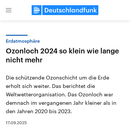
Close
menu
Erdatmosphäre
Themen
Ozonloch 2024 so klein wie lange
nicht mehr
Die schützende Ozonschicht um die Erde
erholt sich weiter. Das berichtet die
Weltwetterorganisation. Das Ozonloch war
Landtagswahl Sachsen-Anhalt
USA
demnach im vergangenen Jahr kleiner als in
2026
Aktuelle Beiträge, Analys
den Jahren 2020 bis 2023.
Alle Informationen
Hintergründe
Sachsen-Anhalt wählt am 6.
Wirtschaftlich und militäri
September 2026 einen neuen
gehören die Vereinigten S
17.09.2025
Landtag. Seit 2021 wird das
den mächtigsten Ländern 
Bundesland von einer Koalition aus
mit großem Einfluss auf d