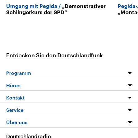
Umgang mit Pegida
„Demonstrativer
Pegida-
Schlingerkurs der SPD“
„Montag
Entdecken Sie den Deutschlandfunk
Programm
Programm
Hören
Alle Sendungen
Livestream
Kontakt
Die Nachrichten
Audios
Hörerservice
Service
Nachrichtenleicht
Podcasts
Social Media
FAQ
Über uns
Neue Beiträge auf dlf.de
Deutschlandfunk App
Newsletter
Deutschlandradio
Themen-Schwerpunkte
Nachrichten App
Deutschlandradio