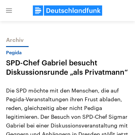
Close
menu
Archiv
Themen
Pegida
SPD-Chef Gabriel besucht
Diskussionsrunde „als Privatmann“
Die SPD möchte mit den Menschen, die auf
Pegida-Veranstaltungen ihren Frust abladen,
Landtagswahl Sachsen-Anhalt
USA
reden, gleichzeitig aber nicht Pediga
2026
Aktuelle Beiträge, Analys
Alle Informationen
Hintergründe
legitimieren. Der Besuch von SPD-Chef Sigmar
Sachsen-Anhalt wählt am 6.
Wirtschaftlich und militäri
September 2026 einen neuen
gehören die Vereinigten S
Gabriel bei einer Diskussionsveranstaltung mit
Landtag. Seit 2021 wird das
den mächtigsten Ländern 
Gegnern und Anhängern in Dresden stößt jetzt
Bundesland von einer Koalition aus
mit großem Einfluss auf d