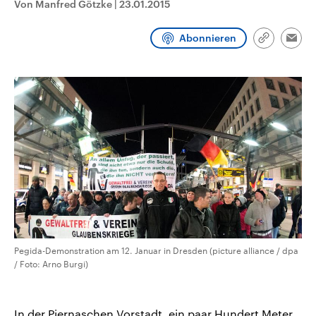
Von Manfred Götzke
|
23.01.2015
CDU, SPD und FDP regiert.-
aktuelle Weltgeschehen.
Umfragen, Prognosen,
Wahlprogramme, aktuelle Berichte
Abonnieren
Sendungen
Programm
Podcasts
und Hintergründe zu den Parteien
Link
Emai
und Kandidaten der anstehenden
kopieren/te
Wahl.
Audio-Archiv
Pegida-Demonstration am 12. Januar in Dresden (picture alliance / dpa
/ Foto: Arno Burgi)
In der Piernaschen Vorstadt, ein paar Hundert Meter