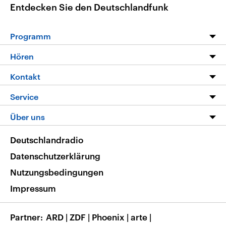
Entdecken Sie den Deutschlandfunk
Programm
Programm
Hören
Alle Sendungen
Livestream
Kontakt
Die Nachrichten
Audios
Hörerservice
Service
Nachrichtenleicht
Podcasts
Social Media
FAQ
Über uns
Neue Beiträge auf dlf.de
Deutschlandfunk App
Newsletter
Deutschlandradio
Themen-Schwerpunkte
Nachrichten App
Deutschlandradio
Veranstaltungen
Presse
Frequenzen
Datenschutzerklärung
Musikliste
Ausbildung und Karriere
Nutzungsbedingungen
RSS
Transparenz
Impressum
Korrekturen
Barrierefreiheit
Partner
ARD
|
ZDF
|
Phoenix
|
arte
|