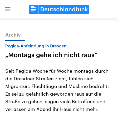
Close
menu
Archiv
Themen
Pegida-Anfeindung in Dresden
„Montags gehe ich nicht raus“
Seit Pegida Woche für Woche montags durch
die Dresdner Straßen zieht, fühlen sich
Migranten, Flüchtlinge und Muslime bedroht.
Landtagswahl Sachsen-Anhalt
USA
Es sei zu gefährlich geworden raus auf die
2026
Aktuelle Beiträge, Analys
Alle Informationen
Straße zu gehen, sagen viele Betroffene und
Hintergründe
Sachsen-Anhalt wählt am 6.
Wirtschaftlich und militäri
verlassen am Abend ihr Haus nicht mehr.
September 2026 einen neuen
gehören die Vereinigten S
Landtag. Seit 2021 wird das
den mächtigsten Ländern 
Bundesland von einer Koalition aus
mit großem Einfluss auf d