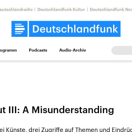
eutschlandradio
Deutschlandfunk Kultur
Deutschlandfunk No
rogramm
Podcasts
Audio-Archiv
Wirtschaft
Wissen
Kultur
Europa
Gesellschaf
t III: A Misunderstanding
Nahostkonflikt
Iran
le Beiträge,
Aktuelle Lage und
Aktuelle Lage und
rei Künste, drei Zugriffe auf Themen und Eindrüc