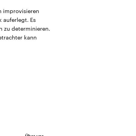
h improvisieren
k auferlegt. Es
n zu determinieren.
etrachter kann
Über uns