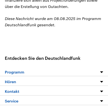
finanziere sich allein aus Projektförderungen sowie
über die Erstellung von Gutachten.
Diese Nachricht wurde am 08.08.2025 im Programm
Deutschlandfunk gesendet.
Entdecken Sie den Deutschlandfunk
Programm
Programm
Hören
Alle Sendungen
Livestream
Kontakt
Die Nachrichten
Audios
Hörerservice
Service
Nachrichtenleicht
Podcasts
Social Media