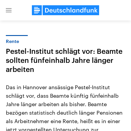
Close
menu
Rente
Themen
Pestel-Institut schlägt vor: Beamte
sollten fünfeinhalb Jahre länger
arbeiten
Das in Hannover ansässige Pestel-Institut
schlägt vor, dass Beamte künftig fünfeinhalb
Landtagswahl Sachsen-Anhalt
USA
Jahre länger arbeiten als bisher. Beamte
2026
Aktuelle Beiträge, Analys
Alle Informationen
bezögen statistisch deutlich länger Pensionen
Hintergründe
Sachsen-Anhalt wählt am 6.
Wirtschaftlich und militäri
als Arbeitnehmer eine Rente, heißt es in einer
September 2026 einen neuen
gehören die Vereinigten S
Landtag. Seit 2021 wird das
den mächtigsten Ländern 
jetzt vorgestellten Untersuchung zur
Bundesland von einer Koalition aus
mit großem Einfluss auf d