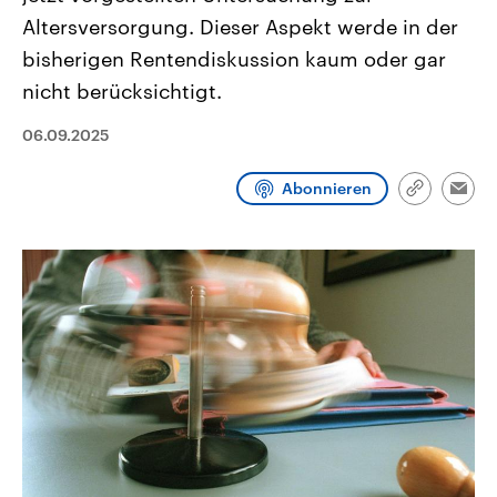
CDU, SPD und FDP regiert.-
aktuelle Weltgeschehen.
Altersversorgung. Dieser Aspekt werde in der
Umfragen, Prognosen,
Wahlprogramme, aktuelle Berichte
bisherigen Rentendiskussion kaum oder gar
Sendungen
Programm
Podcasts
und Hintergründe zu den Parteien
und Kandidaten der anstehenden
nicht berücksichtigt.
Wahl.
Audio-Archiv
06.09.2025
Abonnieren
Link
Emai
kopieren/te