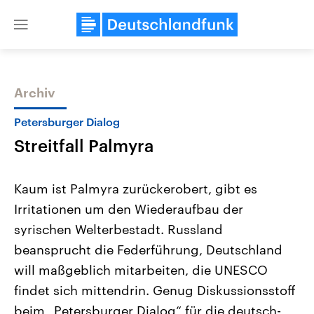
Close
menu
Archiv
Themen
Petersburger Dialog
Streitfall Palmyra
Kaum ist Palmyra zurückerobert, gibt es
Irritationen um den Wiederaufbau der
syrischen Welterbestadt. Russland
Landtagswahl Sachsen-Anhalt
USA
beansprucht die Federführung, Deutschland
2026
Aktuelle Beiträge, Analys
Alle Informationen
will maßgeblich mitarbeiten, die UNESCO
Hintergründe
Sachsen-Anhalt wählt am 6.
Wirtschaftlich und militäri
findet sich mittendrin. Genug Diskussionsstoff
September 2026 einen neuen
gehören die Vereinigten S
Landtag. Seit 2021 wird das
den mächtigsten Ländern 
beim „Petersburger Dialog“ für die deutsch-
Bundesland von einer Koalition aus
mit großem Einfluss auf d