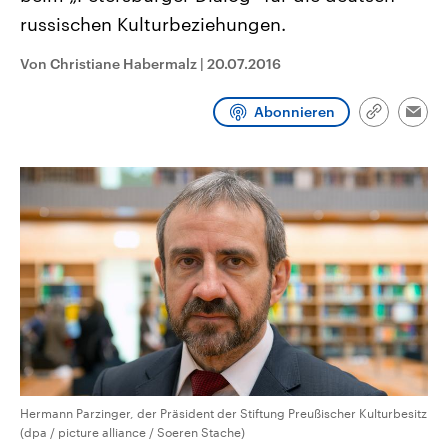
CDU, SPD und FDP regiert.-
aktuelle Weltgeschehen.
russischen Kulturbeziehungen.
Umfragen, Prognosen,
Wahlprogramme, aktuelle Berichte
Sendungen
Programm
Podcasts
und Hintergründe zu den Parteien
Von Christiane Habermalz
|
20.07.2016
und Kandidaten der anstehenden
Wahl.
Audio-Archiv
Abonnieren
Link
Emai
kopieren/te
Hermann Parzinger, der Präsident der Stiftung Preußischer Kulturbesitz
(dpa / picture alliance / Soeren Stache)