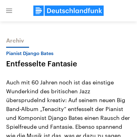
Close
menu
Archiv
Themen
Pianist Django Bates
Entfesselte Fantasie
Auch mit 60 Jahren noch ist das einstige
Wunderkind des britischen Jazz
übersprudelnd kreativ: Auf seinem neuen Big
Landtagswahl Sachsen-Anhalt
USA
Band-Album „Tenacity“ entfesselt der Pianist
2026
Aktuelle Beiträge, Analys
Alle Informationen
und Komponist Django Bates einen Rausch der
Hintergründe
Sachsen-Anhalt wählt am 6.
Wirtschaftlich und militäri
Spielfreude und Fantasie. Ebenso spannend
September 2026 einen neuen
gehören die Vereinigten S
Landtag. Seit 2021 wird das
den mächtigsten Ländern 
wie die Musik ist das, was er dazu zu sagen
Bundesland von einer Koalition aus
mit großem Einfluss auf d