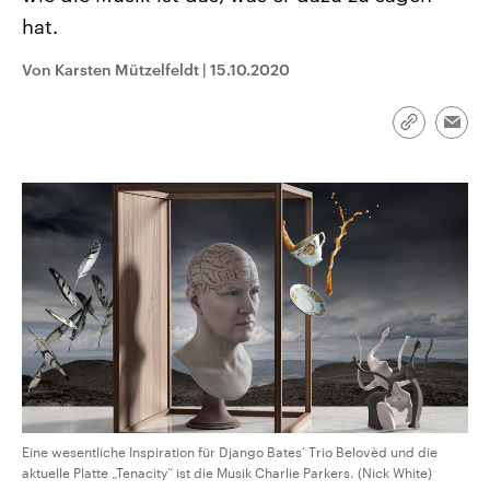
CDU, SPD und FDP regiert.-
aktuelle Weltgeschehen.
hat.
Umfragen, Prognosen,
Wahlprogramme, aktuelle Berichte
Sendungen
Programm
Podcasts
und Hintergründe zu den Parteien
Von Karsten Mützelfeldt
|
15.10.2020
und Kandidaten der anstehenden
Wahl.
Audio-Archiv
Link
Emai
kopieren/te
Eine wesentliche Inspiration für Django Bates‘ Trio Belovèd und die
aktuelle Platte „Tenacity“ ist die Musik Charlie Parkers. (Nick White)