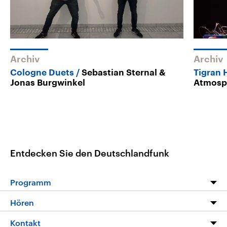
Archiv
Archiv
Cologne Duets
Sebastian Sternal &
Tigran 
Jonas Burgwinkel
Atmosp
Entdecken Sie den Deutschlandfunk
Programm
Programm
Hören
Alle Sendungen
Livestream
Kontakt