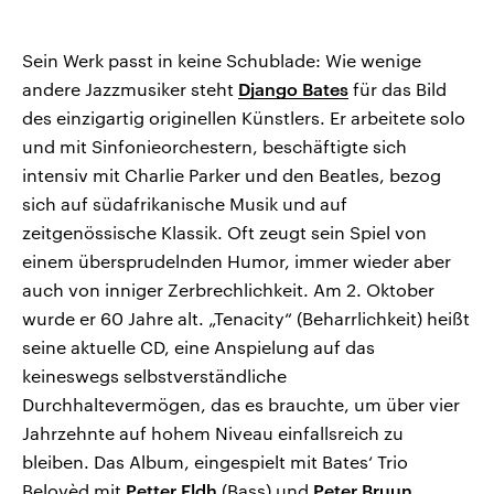
Sein Werk passt in keine Schublade: Wie wenige
andere Jazzmusiker steht
Django Bates
für das Bild
des einzigartig originellen Künstlers. Er arbeitete solo
und mit Sinfonieorchestern, beschäftigte sich
intensiv mit Charlie Parker und den Beatles, bezog
sich auf südafrikanische Musik und auf
zeitgenössische Klassik. Oft zeugt sein Spiel von
einem übersprudelnden Humor, immer wieder aber
auch von inniger Zerbrechlichkeit. Am 2. Oktober
wurde er 60 Jahre alt. „Tenacity“ (Beharrlichkeit) heißt
seine aktuelle CD, eine Anspielung auf das
keineswegs selbstverständliche
Durchhaltevermögen, das es brauchte, um über vier
Jahrzehnte auf hohem Niveau einfallsreich zu
bleiben. Das Album, eingespielt mit Bates‘ Trio
Belovèd mit
Petter Eldh
(Bass) und
Peter Bruun