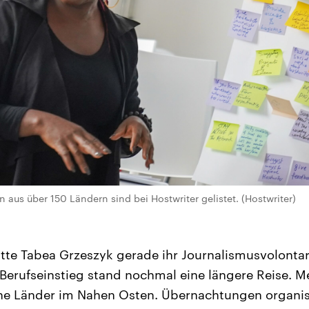
 aus über 150 Ländern sind bei Hostwriter gelistet. (Hostwriter)
tte Tabea Grzeszyk gerade ihr Journalismusvolontar
Berufseinstieg stand nochmal eine längere Reise. 
e Länder im Nahen Osten. Übernachtungen organisie