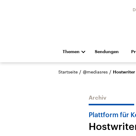
D
Themen
Sendungen
P
Die Nachrichten
Politik
/
/
Startseite
@mediasres
Hostwriter 
Hörspiel und Feature
Musik
Archiv
Plattform für 
Hostwriter
USA
Nahos
Aktuelle Beiträge,
Aktue