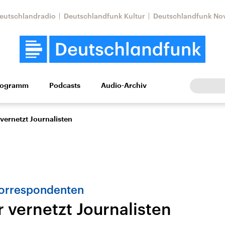
eutschlandradio
Deutschlandfunk Kultur
Deutschlandfunk No
rogramm
Podcasts
Audio-Archiv
Wirtschaft
Wissen
Kultur
Europa
Gesellschaf
vernetzt Journalisten
Korrespondenten
 vernetzt Journalisten
tkonflikt
Iran
Faktenchecks
In unseren Faktenc
lle Lage und
Aktuelle Lage und