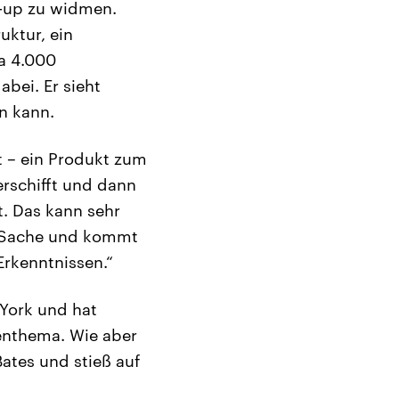
t-up zu widmen.
uktur, ein
wa 4.000
abei. Er sieht
n kann.
t – ein Produkt zum
erschifft und dann
. Das kann sehr
e Sache und kommt
Erkenntnissen.“
 York und hat
senthema. Wie aber
ates und stieß auf