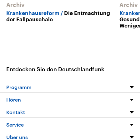
Archiv
Archiv
Krankenhausreform
Die Entmachtung
Kranke
der Fallpauschale
Gesundh
Wenige
Entdecken Sie den Deutschlandfunk
Programm
Programm
Hören
Alle Sendungen
Livestream
Kontakt
Die Nachrichten
Audios
Hörerservice
Service
Nachrichtenleicht
Podcasts
Social Media
FAQ
Über uns
Neue Beiträge auf dlf.de