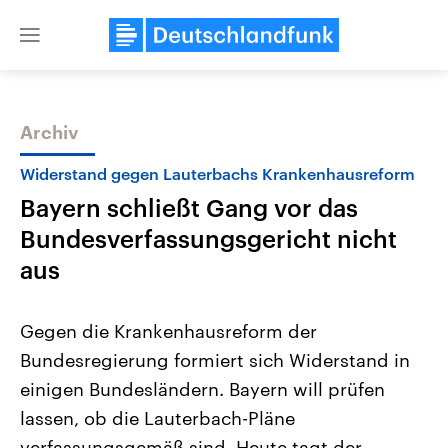
Close
menu
Archiv
Themen
Widerstand gegen Lauterbachs Krankenhausreform
Bayern schließt Gang vor das
Bundesverfassungsgericht nicht
aus
Gegen die Krankenhausreform der
Landtagswahl Sachsen-Anhalt
USA
Bundesregierung formiert sich Widerstand in
2026
Aktuelle Beiträge, Analys
Alle Informationen
Hintergründe
einigen Bundesländern. Bayern will prüfen
Sachsen-Anhalt wählt am 6.
Wirtschaftlich und militäri
September 2026 einen neuen
gehören die Vereinigten S
lassen, ob die Lauterbach-Pläne
Landtag. Seit 2021 wird das
den mächtigsten Ländern 
Bundesland von einer Koalition aus
verfassungsgemäß sind. Heute tagt der
mit großem Einfluss auf d