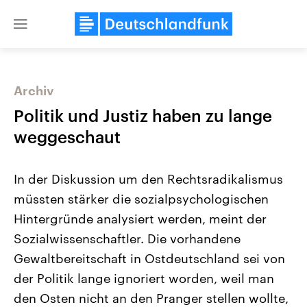
Close
menu
Archiv
Themen
Politik und Justiz haben zu lange
weggeschaut
In der Diskussion um den Rechtsradikalismus
müssten stärker die sozialpsychologischen
Hintergründe analysiert werden, meint der
Sozialwissenschaftler. Die vorhandene
USA
Nahostkonflikt
Aktuelle Beiträge, Analysen und
Aktuelle Lage und Hinter
Gewaltbereitschaft in Ostdeutschland sei von
Der Überfall der palästine
Hintergründe
Wirtschaftlich und militärisch
Terrororganisation Hamas
der Politik lange ignoriert worden, weil man
gehören die Vereinigten Staaten zu
Oktober 2023 auf Israel ha
den mächtigsten Ländern der Erde,
Region wieder die Gewalt 
den Osten nicht an den Pranger stellen wollte,
mit großem Einfluss auf das
Israel möchte die Hamas z