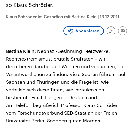
aktuelle Weltgeschehen.
Diese wird wie die Hisboll
so Klaus Schröder.
Libanon vom Iran unterstüt
Klaus Schröder im Gespräch mit Bettina Klein
|
13.12.2011
Sendungen
Programm
Podcasts
Abonnieren
Audio-Archiv
Link
Emai
kopieren/te
Bettina Klein:
Neonazi-Gesinnung, Netzwerke,
Rechtsextremismus, brutale Straftaten – wir
debattieren darüber seit Wochen und versuchen, die
Verantwortlichen zu finden. Viele Spuren führen nach
Sachsen und Thüringen und die Frage ist, wie
verteilen sich diese Taten, wie verteilen sich
bestimmte Einstellungen in Deutschland.
Am Telefon begrüße ich Professor Klaus Schröder
vom Forschungsverbund SED-Staat an der Freien
Universität Berlin. Schönen guten Morgen.