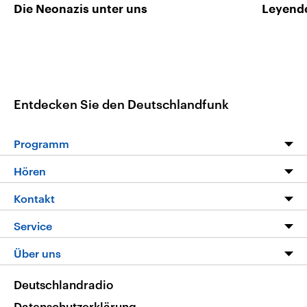
Die Neonazis unter uns
Leyende
Entdecken Sie den Deutschlandfunk
Programm
Programm
Hören
Alle Sendungen
Livestream
Kontakt
Die Nachrichten
Audios
Hörerservice
Service
Nachrichtenleicht
Podcasts
Social Media
FAQ
Über uns
Neue Beiträge auf dlf.de
Deutschlandfunk App
Newsletter
Deutschlandradio
Themen-Schwerpunkte
Nachrichten App
Deutschlandradio
Veranstaltungen
Presse
Frequenzen
Datenschutzerklärung