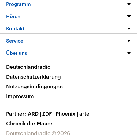
Programm
Programm
Hören
Alle Sendungen
Livestream
Kontakt
Die Nachrichten
Audios
Hörerservice
Service
Nachrichtenleicht
Podcasts
Social Media
FAQ
Über uns
Neue Beiträge auf dlf.de
Deutschlandfunk App
Newsletter
Deutschlandradio
Themen-Schwerpunkte
Nachrichten App
Deutschlandradio
Veranstaltungen
Presse
Frequenzen
Datenschutzerklärung
Musikliste
Ausbildung und Karriere
Nutzungsbedingungen
RSS
Transparenz
Impressum
Korrekturen
Barrierefreiheit
Partner
ARD
|
ZDF
|
Phoenix
|
arte
|
Chronik der Mauer
Deutschlandradio © 2026