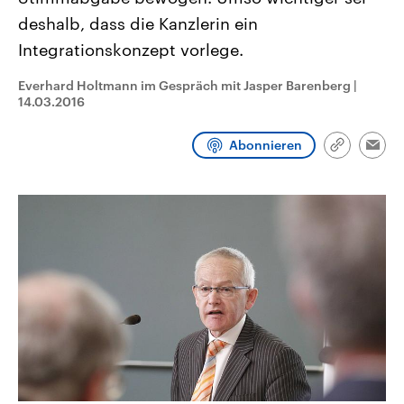
CDU, SPD und FDP regiert.-
aktuelle Weltgeschehen.
deshalb, dass die Kanzlerin ein
Umfragen, Prognosen,
Wahlprogramme, aktuelle Berichte
Integrationskonzept vorlege.
Sendungen
Programm
Podcasts
und Hintergründe zu den Parteien
und Kandidaten der anstehenden
Wahl.
Everhard Holtmann im Gespräch mit Jasper Barenberg
|
Audio-Archiv
14.03.2016
Abonnieren
Link
Emai
kopieren/te