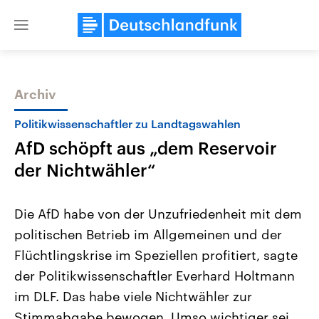
Close
menu
Archiv
Themen
Politikwissenschaftler zu Landtagswahlen
AfD schöpft aus „dem Reservoir
der Nichtwähler“
Die AfD habe von der Unzufriedenheit mit dem
politischen Betrieb im Allgemeinen und der
Landtagswahl Sachsen-Anhalt
USA
Flüchtlingskrise im Speziellen profitiert, sagte
2026
Aktuelle Beiträge, Analys
Alle Informationen
Hintergründe
der Politikwissenschaftler Everhard Holtmann
Sachsen-Anhalt wählt am 6.
Wirtschaftlich und militäri
September 2026 einen neuen
gehören die Vereinigten S
im DLF. Das habe viele Nichtwähler zur
Landtag. Seit 2021 wird das
den mächtigsten Ländern 
Stimmabgabe bewogen. Umso wichtiger sei
Bundesland von einer Koalition aus
mit großem Einfluss auf d