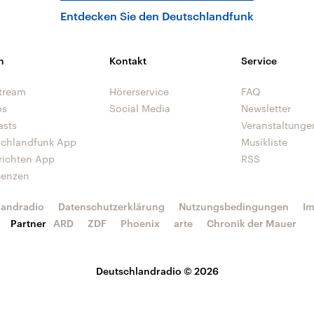
Entdecken Sie den Deutschlandfunk
n
Kontakt
Service
tream
Hörerservice
FAQ
os
Social Media
Newsletter
asts
Veranstaltunge
schlandfunk App
Musikliste
richten App
RSS
uenzen
landradio
Datenschutzerklärung
Nutzungsbedingungen
I
Partner
ARD
ZDF
Phoenix
arte
Chronik der Mauer
Deutschlandradio © 2026