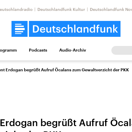
eutschlandradio
Deutschlandfunk Kultur
Deutschlandfunk No
rogramm
Podcasts
Audio-Archiv
Wirtschaft
Wissen
Kultur
Europa
Gesellschaf
ent Erdogan begrüßt Aufruf Öcalans zum Gewaltverzicht der PKK
 Erdogan begrüßt Aufruf Öca
Nahostkonflikt
Iran
le Beiträge,
Aktuelle Lage und
Aktuelle Lage und