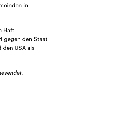
emeinden in
n Haft
84 gegen den Staat
d den USA als
gesendet.