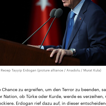
t Recep Tayyip Erdogan (picture alliance / Anadolu / Murat Kula)
e Chance zu ergreifen, um den Terror zu beenden, s
r Nation, ob Türke oder Kurde, werde es verzeihen
ockiere. Erdogan rief dazu auf, in dieser entscheide