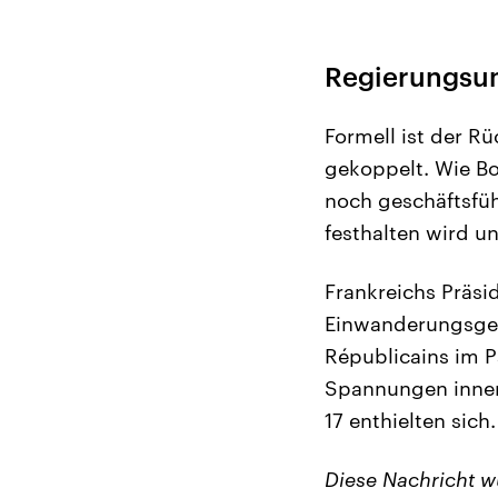
Regierungsum
Formell ist der R
gekoppelt. Wie Bo
noch geschäftsfüh
festhalten wird u
Frankreichs Präsi
Einwanderungsges
Républicains im P
Spannungen inner
17 enthielten sic
Diese Nachricht 