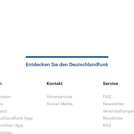
Entdecken Sie den Deutschlandfunk
n
Kontakt
Service
tream
Hörerservice
FAQ
os
Social Media
Newsletter
asts
Veranstaltunge
schlandfunk App
Musikliste
richten App
RSS
uenzen