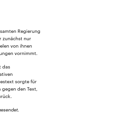
 gesamten Regierung
r zunächst nur
elen von ihnen
tzungen vornimmt.
t das
ativen
estext sorgte für
 gegen den Text,
urück.
gesendet.