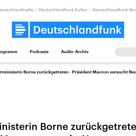
eutschlandradio
Deutschlandfunk Kultur
Deutschlandfunk No
rogramm
Podcasts
Audio-Archiv
Wirtschaft
Wissen
Kultur
Europa
Gesellschaf
rministerin Borne zurückgetreten - Präsident Macron versucht Neu
nisterin Borne zurückgetrete
Nahostkonflikt
Iran
le Beiträge,
Aktuelle Lage und
Aktuelle Lage und