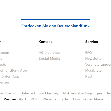
Entdecken Sie den Deutschlandfunk
n
Kontakt
Service
tream
Hörerservice
FAQ
os
Social Media
Newsletter
asts
Veranstaltunge
schlandfunk App
Musikliste
richten App
RSS
uenzen
landradio
Datenschutzerklärung
Nutzungsbedingungen
I
Partner
ARD
ZDF
Phoenix
arte
Chronik der Mauer