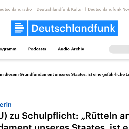
eutschlandradio
Deutschlandfunk Kultur
Deutschlandfunk No
rogramm
Podcasts
Audio-Archiv
Wirtschaft
Wissen
Kultur
Europa
Gesellschaf
n an diesem Grundfundament unseres Staates, ist eine gefährliche 
erin
) zu Schulpflicht: „Rütteln 
Nahostkonflikt
Iran
ament unseres Staates, ist e
le Beiträge,
Aktuelle Lage und
Aktuelle Lage und