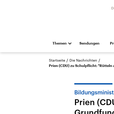
D
Themen
Sendungen
P
Die Nachrichten
Politik
/
/
Startseite
Die Nachrichten
Hörspiel und Feature
Musik
Prien (CDU) zu Schulpflicht: "Rüttel
Bildungsminist
Prien (CDU
Landtagswahl Sachsen-
USA
Grundfund
Anhalt 2026
Aktuel