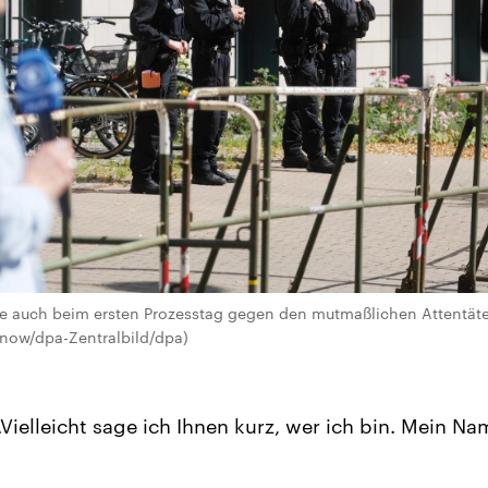
e auch beim ersten Prozesstag gegen den mutmaßlichen Attentäter 
lnow/dpa-Zentralbild/dpa)
, „Vielleicht sage ich Ihnen kurz, wer ich bin. Mein N