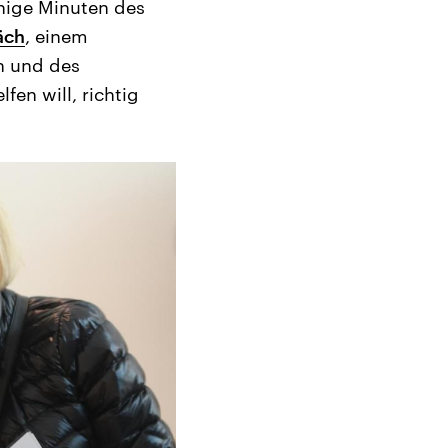
inige Minuten des
äch
, einem
n und des
fen will, richtig