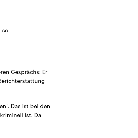
 so
eren Gesprächs: Er
erichterstattung
en‘. Das ist bei den
riminell ist. Da