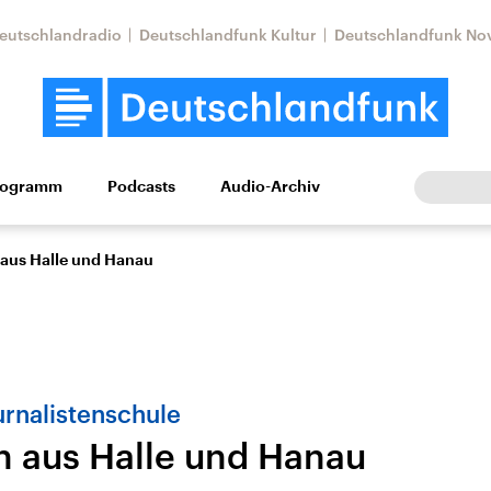
eutschlandradio
Deutschlandfunk Kultur
Deutschlandfunk No
rogramm
Podcasts
Audio-Archiv
Wirtschaft
Wissen
Kultur
Europa
Gesellschaf
 aus Halle und Hanau
urnalistenschule
n aus Halle und Hanau
Nahostkonflikt
Iran
le Beiträge,
Aktuelle Lage und
Aktuelle Lage und