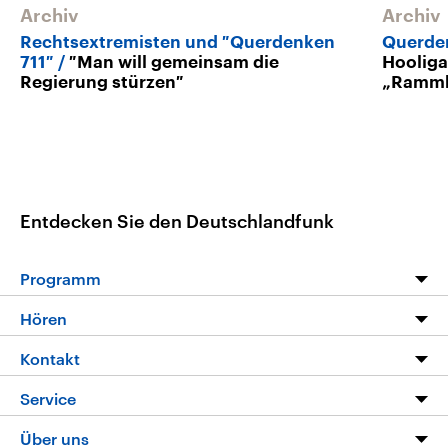
Archiv
Archiv
Rechtsextremisten und ″Querdenken
Querde
711″
″Man will gemeinsam die
Hooliga
Regierung stürzen″
„Ramm
Entdecken Sie den Deutschlandfunk
Programm
Programm
Hören
Alle Sendungen
Livestream
Kontakt
Die Nachrichten
Audios
Hörerservice
Service
Nachrichtenleicht
Podcasts
Social Media
FAQ
Über uns
Neue Beiträge auf dlf.de