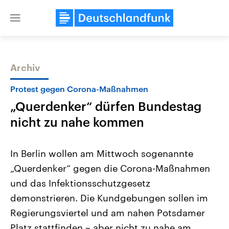
Close
menu
Archiv
Themen
Protest gegen Corona-Maßnahmen
„Querdenker“ dürfen Bundestag
nicht zu nahe kommen
In Berlin wollen am Mittwoch sogenannte
„Querdenker“ gegen die Corona-Maßnahmen
Landtagswahl Sachsen-Anhalt
USA
und das Infektionsschutzgesetz
2026
Aktuelle Beiträge, Analys
Alle Informationen
Hintergründe
demonstrieren. Die Kundgebungen sollen im
Sachsen-Anhalt wählt am 6.
Wirtschaftlich und militäri
September 2026 einen neuen
gehören die Vereinigten S
Regierungsviertel und am nahen Potsdamer
Landtag. Seit 2021 wird das
den mächtigsten Ländern 
Platz stattfinden – aber nicht zu nahe am
Bundesland von einer Koalition aus
mit großem Einfluss auf d