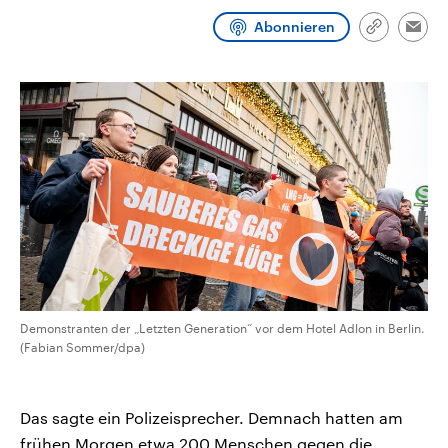
CDU, SPD und FDP regiert.-
aktuelle Weltgeschehen.
Abonnieren
Umfragen, Prognosen,
Link
Emai
Wahlprogramme, aktuelle Berichte
kopieren/te
Sendungen
Programm
Podcasts
und Hintergründe zu den Parteien
und Kandidaten der anstehenden
Wahl.
Audio-Archiv
Demonstranten der „Letzten Generation“ vor dem Hotel Adlon in Berlin.
(Fabian Sommer/dpa)
Das sagte ein Polizeisprecher. Demnach hatten am
frühen Morgen etwa 200 Menschen gegen die