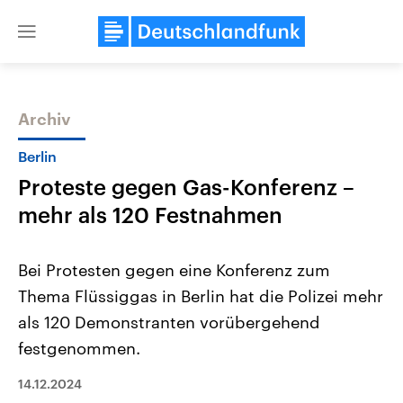
Close
menu
Archiv
Themen
Berlin
Proteste gegen Gas-Konferenz –
mehr als 120 Festnahmen
Bei Protesten gegen eine Konferenz zum
Thema Flüssiggas in Berlin hat die Polizei mehr
Landtagswahl Sachsen-Anhalt
USA
als 120 Demonstranten vorübergehend
2026
Aktuelle Beiträge, Analys
Alle Informationen
Hintergründe
festgenommen.
Sachsen-Anhalt wählt am 6.
Wirtschaftlich und militäri
September 2026 einen neuen
gehören die Vereinigten S
14.12.2024
Landtag. Seit 2021 wird das
den mächtigsten Ländern 
Bundesland von einer Koalition aus
mit großem Einfluss auf d