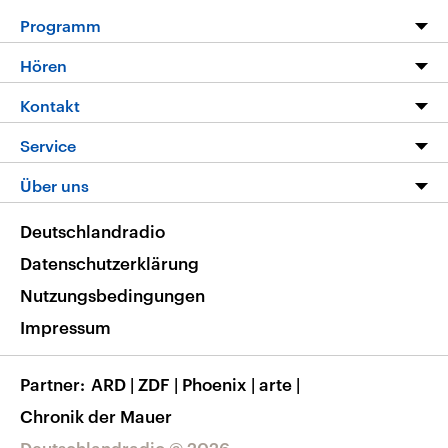
Programm
Programm
Hören
Alle Sendungen
Livestream
Kontakt
Die Nachrichten
Audios
Hörerservice
Service
Nachrichtenleicht
Podcasts
Social Media
FAQ
Über uns
Neue Beiträge auf dlf.de
Deutschlandfunk App
Newsletter
Deutschlandradio
Themen-Schwerpunkte
Nachrichten App
Deutschlandradio
Veranstaltungen
Presse
Frequenzen
Datenschutzerklärung
Musikliste
Ausbildung und Karriere
Nutzungsbedingungen
RSS
Transparenz
Impressum
Korrekturen
Barrierefreiheit
Partner
ARD
|
ZDF
|
Phoenix
|
arte
|
Chronik der Mauer