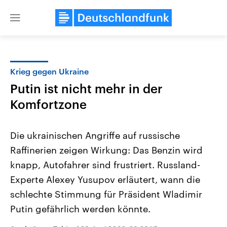
Close
menu
Krieg gegen Ukraine
Themen
Putin ist nicht mehr in der
Komfortzone
Die ukrainischen Angriffe auf russische
Raffinerien zeigen Wirkung: Das Benzin wird
knapp, Autofahrer sind frustriert. Russland-
Landtagswahl Sachsen-Anhalt
USA
Experte Alexey Yusupov erläutert, wann die
2026
Aktuelle Beiträge, Analys
schlechte Stimmung für Präsident Wladimir
Alle Informationen
Hintergründe
Sachsen-Anhalt wählt am 6.
Wirtschaftlich und militäri
Putin gefährlich werden könnte.
September 2026 einen neuen
gehören die Vereinigten S
Landtag. Seit 2021 wird das
den mächtigsten Ländern 
Bundesland von einer Koalition aus
mit großem Einfluss auf d