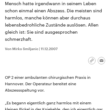
Mensch hatte irgendwann in seinem Leben
CDU, SPD und FDP regiert.-
aktuelle Weltgeschehen.
Umfragen, Prognosen,
schon einmal einen Abszess. Die meisten sind
Wahlprogramme, aktuelle Berichte
Sendungen
Programm
Podcasts
und Hintergründe zu den Parteien
harmlos, manche können aber durchaus
und Kandidaten der anstehenden
Wahl.
lebensbedrohliche Zustände auslösen. Allen
Audio-Archiv
gleich ist: Sie sind ausgesprochen
schmerzhaft.
Von Mirko Smiljanic
|
11.12.2007
Link
Emai
kopieren/te
OP 2 einer ambulanten chirurgischen Praxis in
Hannover. Der Operateur bereitet eine
Abszessspaltung vor.
„Es begann eigentlich ganz harmlos mit einem
kleinen Pickel in der Kniekehle, den ich eigentlich gar