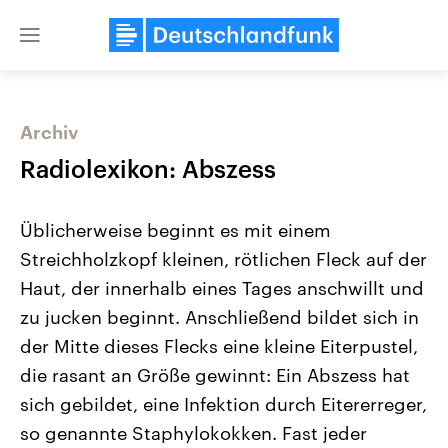
Close
menu
Archiv
Themen
Radiolexikon: Abszess
Üblicherweise beginnt es mit einem
Streichholzkopf kleinen, rötlichen Fleck auf der
Haut, der innerhalb eines Tages anschwillt und
zu jucken beginnt. Anschließend bildet sich in
der Mitte dieses Flecks eine kleine Eiterpustel,
Landtagswahl Sachsen-Anhalt
USA
2026
Aktuelle Beiträge, Analys
die rasant an Größe gewinnt: Ein Abszess hat
Alle Informationen
Hintergründe
Sachsen-Anhalt wählt am 6.
Wirtschaftlich und militäri
sich gebildet, eine Infektion durch Eitererreger,
September 2026 einen neuen
gehören die Vereinigten S
Landtag. Seit 2021 wird das
den mächtigsten Ländern 
so genannte Staphylokokken. Fast jeder
Bundesland von einer Koalition aus
mit großem Einfluss auf d