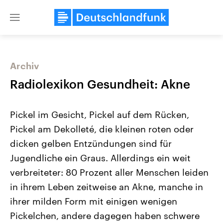
Close
menu
Archiv
Themen
Radiolexikon Gesundheit: Akne
Pickel im Gesicht, Pickel auf dem Rücken,
Pickel am Dekolleté, die kleinen roten oder
dicken gelben Entzündungen sind für
Jugendliche ein Graus. Allerdings ein weit
verbreiteter: 80 Prozent aller Menschen leiden
Landtagswahl Sachsen-Anhalt
USA
2026
Aktuelle Beiträge, Analys
in ihrem Leben zeitweise an Akne, manche in
Alle Informationen
Hintergründe
Sachsen-Anhalt wählt am 6.
Wirtschaftlich und militäri
ihrer milden Form mit einigen wenigen
September 2026 einen neuen
gehören die Vereinigten S
Landtag. Seit 2021 wird das
den mächtigsten Ländern 
Pickelchen, andere dagegen haben schwere
Bundesland von einer Koalition aus
mit großem Einfluss auf d