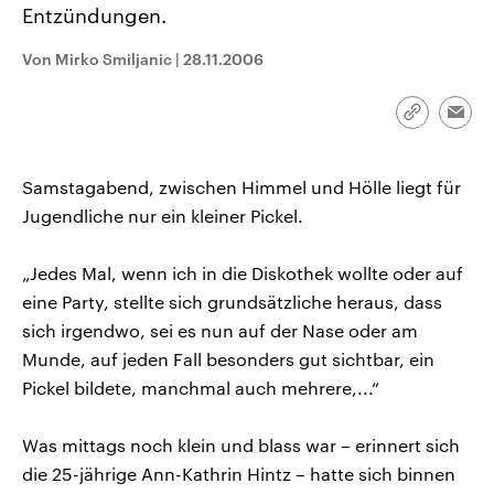
Entzündungen.
CDU, SPD und FDP regiert.-
aktuelle Weltgeschehen.
Umfragen, Prognosen,
Wahlprogramme, aktuelle Berichte
Von Mirko Smiljanic
|
28.11.2006
Sendungen
Programm
Podcasts
und Hintergründe zu den Parteien
und Kandidaten der anstehenden
Wahl.
Link
Audio-Archiv
Emai
kopieren/te
Samstagabend, zwischen Himmel und Hölle liegt für
Jugendliche nur ein kleiner Pickel.
„Jedes Mal, wenn ich in die Diskothek wollte oder auf
eine Party, stellte sich grundsätzliche heraus, dass
sich irgendwo, sei es nun auf der Nase oder am
Munde, auf jeden Fall besonders gut sichtbar, ein
Pickel bildete, manchmal auch mehrere,...“
Was mittags noch klein und blass war – erinnert sich
die 25-jährige Ann-Kathrin Hintz – hatte sich binnen