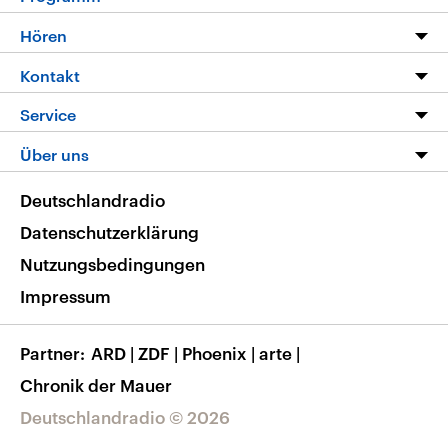
Programm
Hören
Alle Sendungen
Livestream
Kontakt
Die Nachrichten
Audios
Hörerservice
Service
Nachrichtenleicht
Podcasts
Social Media
FAQ
Über uns
Neue Beiträge auf dlf.de
Deutschlandfunk App
Newsletter
Deutschlandradio
Themen-Schwerpunkte
Nachrichten App
Deutschlandradio
Veranstaltungen
Presse
Frequenzen
Datenschutzerklärung
Musikliste
Ausbildung und Karriere
Nutzungsbedingungen
RSS
Transparenz
Impressum
Korrekturen
Barrierefreiheit
Partner
ARD
|
ZDF
|
Phoenix
|
arte
|
Chronik der Mauer
Deutschlandradio © 2026