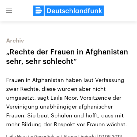
Close
menu
Archiv
Themen
„Rechte der Frauen in Afghanistan
sehr, sehr schlecht“
Frauen in Afghanistan haben laut Verfassung
zwar Rechte, diese würden aber nicht
umgesetzt, sagt Laila Noor, Vorsitzende der
Vereinigung unabhängiger afghanischer
Landtagswahl Sachsen-Anhalt
USA
2026
Aktuelle Beiträge, Analys
Frauen. Sie baut Schulen und hofft, dass mit
Alle Informationen
Hintergründe
Sachsen-Anhalt wählt am 6.
Wirtschaftlich und militäri
mehr Bildung der Respekt vor Frauen wächst.
September 2026 einen neuen
gehören die Vereinigten S
Landtag. Seit 2021 wird das
den mächtigsten Ländern 
Bundesland von einer Koalition aus
mit großem Einfluss auf d
Laila Noor im Gespräch mit Jürgen Liminski
|
07.08.2013