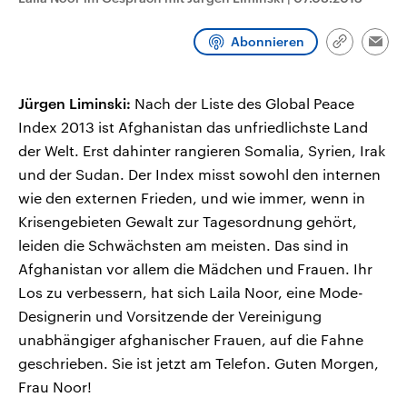
CDU, SPD und FDP regiert.-
aktuelle Weltgeschehen.
Umfragen, Prognosen,
Wahlprogramme, aktuelle Berichte
Abonnieren
Link
Emai
Sendungen
Programm
Podcasts
und Hintergründe zu den Parteien
kopieren/te
und Kandidaten der anstehenden
Wahl.
Audio-Archiv
Jürgen Liminski:
Nach der Liste des Global Peace
Index 2013 ist Afghanistan das unfriedlichste Land
der Welt. Erst dahinter rangieren Somalia, Syrien, Irak
und der Sudan. Der Index misst sowohl den internen
wie den externen Frieden, und wie immer, wenn in
Krisengebieten Gewalt zur Tagesordnung gehört,
leiden die Schwächsten am meisten. Das sind in
Afghanistan vor allem die Mädchen und Frauen. Ihr
Los zu verbessern, hat sich Laila Noor, eine Mode-
Designerin und Vorsitzende der Vereinigung
unabhängiger afghanischer Frauen, auf die Fahne
geschrieben. Sie ist jetzt am Telefon. Guten Morgen,
Frau Noor!