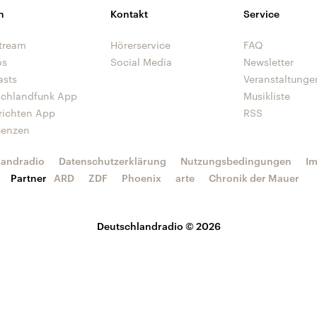
n
Kontakt
Service
tream
Hörerservice
FAQ
os
Social Media
Newsletter
asts
Veranstaltunge
schlandfunk App
Musikliste
richten App
RSS
uenzen
landradio
Datenschutzerklärung
Nutzungsbedingungen
I
Partner
ARD
ZDF
Phoenix
arte
Chronik der Mauer
Deutschlandradio © 2026