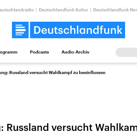
eutschlandradio
Deutschlandfunk Kultur
Deutschlandfunk No
rogramm
Podcasts
Audio-Archiv
Wirtschaft
Wissen
Kultur
Europa
Gesellschaf
ung: Russland versucht Wahlkampf zu beeinflussen
: Russland versucht Wahlkam
Nahostkonflikt
Iran
le Beiträge,
Aktuelle Lage und
Aktuelle Lage und