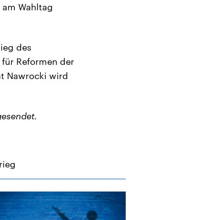
n am Wahltag
Sieg des
für Reformen der
at Nawrocki wird
gesendet.
rieg