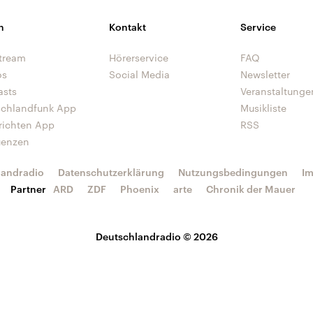
n
Kontakt
Service
tream
Hörerservice
FAQ
os
Social Media
Newsletter
asts
Veranstaltunge
schlandfunk App
Musikliste
richten App
RSS
uenzen
landradio
Datenschutzerklärung
Nutzungsbedingungen
I
Partner
ARD
ZDF
Phoenix
arte
Chronik der Mauer
Deutschlandradio © 2026