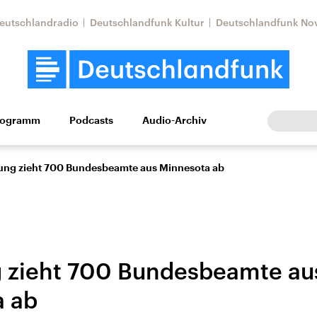
eutschlandradio
Deutschlandfunk Kultur
Deutschlandfunk No
rogramm
Podcasts
Audio-Archiv
Wirtschaft
Wissen
Kultur
Europa
Gesellschaf
ung zieht 700 Bundesbeamte aus Minnesota ab
 zieht 700 Bundesbeamte au
a ab
Nahostkonflikt
Iran
le Beiträge,
Aktuelle Lage und
Aktuelle Lage und