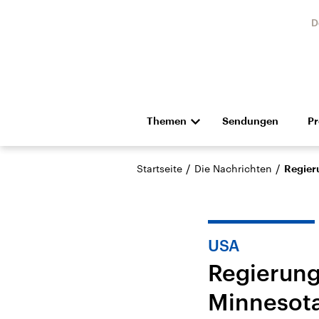
D
Themen
Sendungen
P
Die Nachrichten
Politik
/
/
Startseite
Die Nachrichten
Regier
Hörspiel und Feature
Musik
USA
Regierung
Minnesot
Landtagswahl Sachsen-
USA
Anhalt 2026
Aktuel