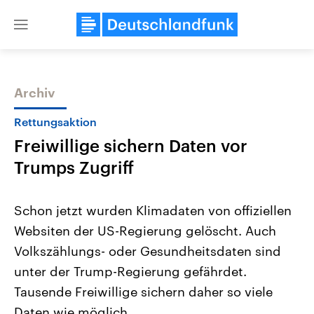
Close
menu
Archiv
Themen
Rettungsaktion
Freiwillige sichern Daten vor
Trumps Zugriff
Schon jetzt wurden Klimadaten von offiziellen
Websiten der US-Regierung gelöscht. Auch
Landtagswahl Sachsen-Anhalt
USA
Volkszählungs- oder Gesundheitsdaten sind
2026
Aktuelle Beiträge, Analys
Alle Informationen
Hintergründe
unter der Trump-Regierung gefährdet.
Sachsen-Anhalt wählt am 6.
Wirtschaftlich und militäri
September 2026 einen neuen
gehören die Vereinigten S
Tausende Freiwillige sichern daher so viele
Landtag. Seit 2021 wird das
den mächtigsten Ländern 
Daten wie möglich.
Bundesland von einer Koalition aus
mit großem Einfluss auf d