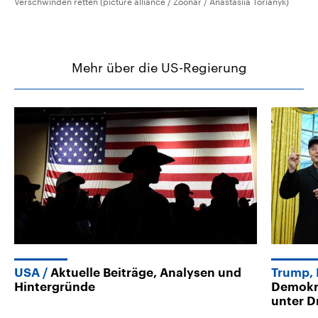
Verschwinden retten (picture alliance / Zoonar / Anastasiia Torianyk)
Mehr über die US-Regierung
USA
Aktuelle Beiträge, Analysen und
Trump, 
Hintergründe
Demokra
unter D