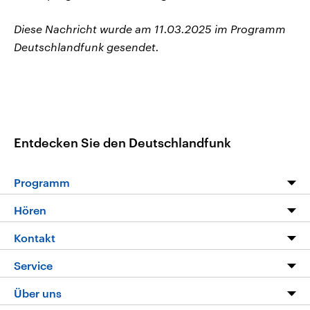
Diese Nachricht wurde am 11.03.2025 im Programm
Deutschlandfunk gesendet.
Entdecken Sie den Deutschlandfunk
Programm
Programm
Hören
Alle Sendungen
Livestream
Kontakt
Die Nachrichten
Audios
Hörerservice
Service
Nachrichtenleicht
Podcasts
Social Media
FAQ
Über uns
Neue Beiträge auf dlf.de
Deutschlandfunk App