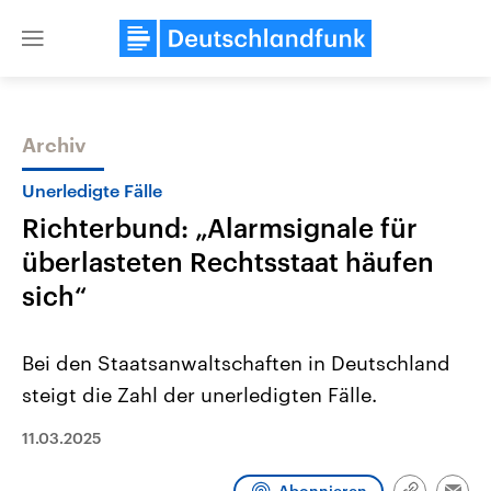
Close
menu
Archiv
Themen
Unerledigte Fälle
Richterbund: „Alarmsignale für
überlasteten Rechtsstaat häufen
sich“
Bei den Staatsanwaltschaften in Deutschland
Landtagswahl Sachsen-Anhalt
USA
steigt die Zahl der unerledigten Fälle.
2026
Aktuelle Beiträge, Analys
Alle Informationen
Hintergründe
Sachsen-Anhalt wählt am 6.
Wirtschaftlich und militäri
11.03.2025
September 2026 einen neuen
gehören die Vereinigten S
Landtag. Seit 2021 wird das
den mächtigsten Ländern 
Bundesland von einer Koalition aus
mit großem Einfluss auf d
Abonnieren