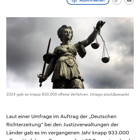
Link
Emai
CDU, SPD und FDP regiert.-
aktuelle Weltgeschehen.
kopieren/te
Umfragen, Prognosen,
Wahlprogramme, aktuelle Berichte
Sendungen
Programm
Podcasts
und Hintergründe zu den Parteien
und Kandidaten der anstehenden
Wahl.
Audio-Archiv
2024 gab es knapp 933.000 offene Verfahren. (imago stock&people)
Laut einer Umfrage im Auftrag der „Deutschen
Richterzeitung“ bei den Justizverwaltungen der
Länder gab es im vergangenen Jahr knapp 933.000