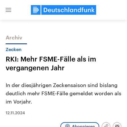
Close
menu
Archiv
Themen
Zecken
RKI: Mehr FSME-Fälle als im
vergangenen Jahr
In der diesjährigen Zeckensaison sind bislang
deutlich mehr FSME-Fälle gemeldet worden als
Landtagswahl Sachsen-Anhalt
USA
im Vorjahr.
2026
Aktuelle Beiträge, Analys
Alle Informationen
Hintergründe
Sachsen-Anhalt wählt am 6.
Wirtschaftlich und militäri
12.11.2024
September 2026 einen neuen
gehören die Vereinigten S
Landtag. Seit 2021 wird das
den mächtigsten Ländern 
Bundesland von einer Koalition aus
mit großem Einfluss auf d
Abonnieren