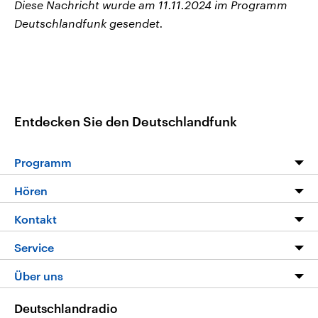
Diese Nachricht wurde am 11.11.2024 im Programm
Deutschlandfunk gesendet.
Entdecken Sie den Deutschlandfunk
Programm
Programm
Hören
Alle Sendungen
Livestream
Kontakt
Die Nachrichten
Audios
Hörerservice
Service
Nachrichtenleicht
Podcasts
Social Media
FAQ
Über uns
Neue Beiträge auf dlf.de
Deutschlandfunk App
Newsletter
Deutschlandradio
Themen-Schwerpunkte
Nachrichten App
Deutschlandradio
Veranstaltungen