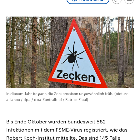
Link
Emai
CDU, SPD und FDP regiert.-
aktuelle Weltgeschehen.
kopieren/te
Umfragen, Prognosen,
Wahlprogramme, aktuelle Berichte
Sendungen
Programm
Podcasts
und Hintergründe zu den Parteien
und Kandidaten der anstehenden
Wahl.
Audio-Archiv
In diesem Jahr begann die Zeckensaison ungewöhnlich früh. (picture
alliance / dpa / dpa-Zentralbild / Patrick Pleul)
Bis Ende Oktober wurden bundesweit 582
Infektionen mit dem FSME-Virus registriert, wie das
Robert Koch-Institut mitteilte. Das sind 145 Fälle