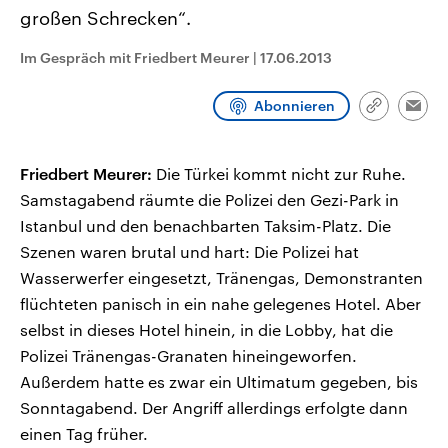
CDU, SPD und FDP regiert.-
aktuelle Weltgeschehen.
großen Schrecken“.
Umfragen, Prognosen,
Wahlprogramme, aktuelle Berichte
Im Gespräch mit Friedbert Meurer
|
17.06.2013
Sendungen
Programm
Podcasts
und Hintergründe zu den Parteien
und Kandidaten der anstehenden
Wahl.
Abonnieren
Audio-Archiv
Link
Emai
kopieren/te
Friedbert Meurer:
Die Türkei kommt nicht zur Ruhe.
Samstagabend räumte die Polizei den Gezi-Park in
Istanbul und den benachbarten Taksim-Platz. Die
Szenen waren brutal und hart: Die Polizei hat
Wasserwerfer eingesetzt, Tränengas, Demonstranten
flüchteten panisch in ein nahe gelegenes Hotel. Aber
selbst in dieses Hotel hinein, in die Lobby, hat die
Polizei Tränengas-Granaten hineingeworfen.
Außerdem hatte es zwar ein Ultimatum gegeben, bis
Sonntagabend. Der Angriff allerdings erfolgte dann
einen Tag früher.