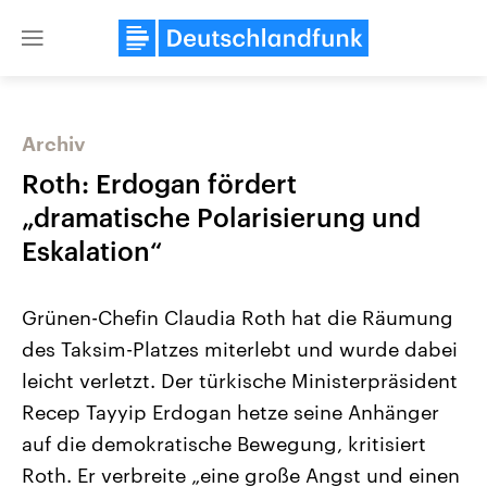
Close
menu
Archiv
Themen
Roth: Erdogan fördert
„dramatische Polarisierung und
Eskalation“
Grünen-Chefin Claudia Roth hat die Räumung
des Taksim-Platzes miterlebt und wurde dabei
leicht verletzt. Der türkische Ministerpräsident
Landtagswahl Sachsen-Anhalt
USA
2026
Aktuelle Beiträge, Analys
Recep Tayyip Erdogan hetze seine Anhänger
Alle Informationen
Hintergründe
Sachsen-Anhalt wählt am 6.
Wirtschaftlich und militäri
auf die demokratische Bewegung, kritisiert
September 2026 einen neuen
gehören die Vereinigten S
Landtag. Seit 2021 wird das
den mächtigsten Ländern 
Roth. Er verbreite „eine große Angst und einen
Bundesland von einer Koalition aus
mit großem Einfluss auf d