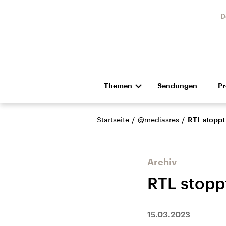
D
Themen
Sendungen
P
Die Nachrichten
Politik
/
/
Startseite
@mediasres
RTL stopp
Hörspiel und Feature
Musik
Archiv
RTL stopp
Landtagswahl Sachsen-
USA
15.03.2023
Anhalt 2026
Aktuel