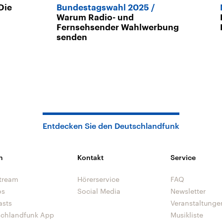
Die
Bundestagswahl 2025
Warum Radio- und
Fernsehsender Wahlwerbung
senden
Entdecken Sie den Deutschlandfunk
n
Kontakt
Service
tream
Hörerservice
FAQ
os
Social Media
Newsletter
asts
Veranstaltunge
schlandfunk App
Musikliste