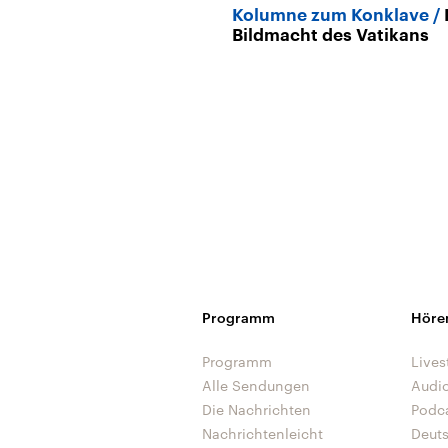
Kolumne zum Konklave
Bildmacht des Vatikans
Programm
Höre
Programm
Lives
Alle Sendungen
Audi
Die Nachrichten
Podc
Nachrichtenleicht
Deut