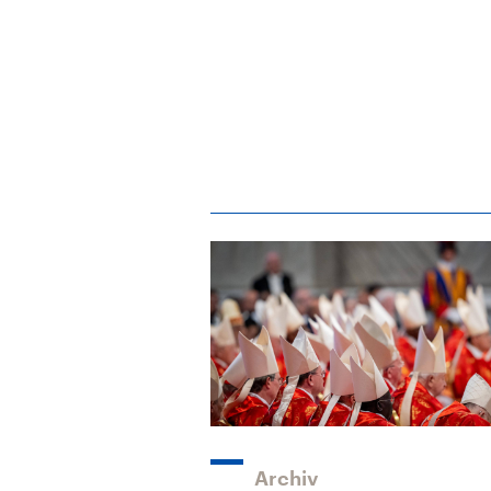
Alle Informationen
Analy
Sachsen-Anhalt wählt
Hinte
am 6. September 2026
Wirtsc
einen neuen Landtag.
militä
Seit 2021 wird das
Verein
Bundesland von einer
den m
Koalition aus CDU, SPD
Länder
und FDP regiert.-
großem
Umfragen, Prognosen,
aktuel
Wahlprogramme,
aktuelle Berichte und
Hintergründe zu den
Parteien und Kandidaten
der anstehenden Wahl.
Archiv