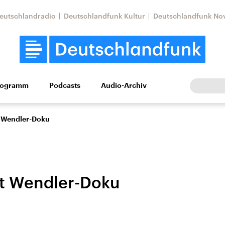
eutschlandradio
Deutschlandfunk Kultur
Deutschlandfunk No
rogramm
Podcasts
Audio-Archiv
Wirtschaft
Wissen
Kultur
Europa
Gesellschaf
t Wendler-Doku
t Wendler-Doku
Nahostkonflikt
Iran
le Beiträge,
Aktuelle Lage und
Aktuelle Lage und