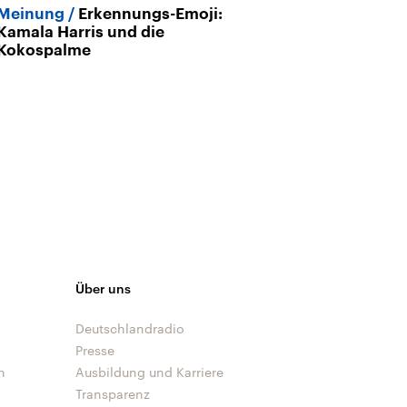
Meinung
Erkennungs-Emoji:
Sperrung von
Kamala Harris und die
Russlands näc
Kokospalme
im Streit um e
Propaganda
Über uns
Deutschlandradio
Presse
n
Ausbildung und Karriere
Transparenz