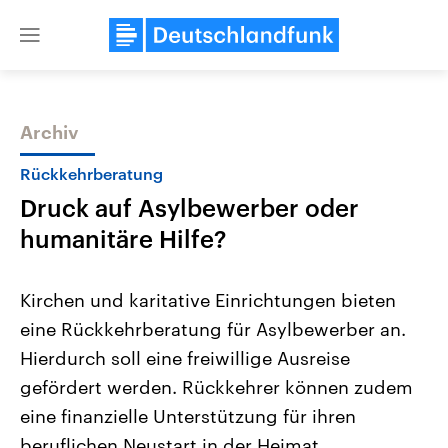
Close
menu
Archiv
Themen
Rückkehrberatung
Druck auf Asylbewerber oder
humanitäre Hilfe?
Kirchen und karitative Einrichtungen bieten
eine Rückkehrberatung für Asylbewerber an.
Landtagswahl Sachsen-Anhalt
USA
Hierdurch soll eine freiwillige Ausreise
2026
Aktuelle Beiträge, Analys
Alle Informationen
Hintergründe
gefördert werden. Rückkehrer können zudem
Sachsen-Anhalt wählt am 6.
Wirtschaftlich und militäri
September 2026 einen neuen
gehören die Vereinigten S
eine finanzielle Unterstützung für ihren
Landtag. Seit 2021 wird das
den mächtigsten Ländern 
beruflichen Neustart in der Heimat
Bundesland von einer Koalition aus
mit großem Einfluss auf d