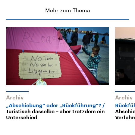
Mehr zum Thema
Archiv
Archiv
„Abschiebung“ oder „Rückführung“?
Rückfüh
Juristisch dasselbe – aber trotzdem ein
Abschie
Unterschied
Verfahr