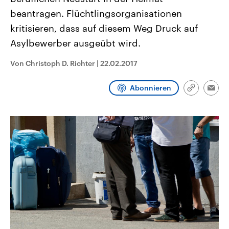
CDU, SPD und FDP regiert.-
aktuelle Weltgeschehen.
beantragen. Flüchtlingsorganisationen
Umfragen, Prognosen,
Wahlprogramme, aktuelle Berichte
kritisieren, dass auf diesem Weg Druck auf
Sendungen
Programm
Podcasts
und Hintergründe zu den Parteien
und Kandidaten der anstehenden
Asylbewerber ausgeübt wird.
Wahl.
Audio-Archiv
Von Christoph D. Richter
|
22.02.2017
Abonnieren
Link
Emai
kopieren/te